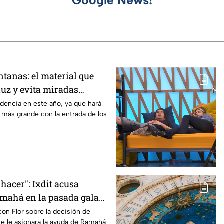
Google News!
ntanas: el material que
 luz y evita miradas
 casa
dencia en este año, ya que hará
 más grande con la entrada de los
 hacer": Ixdit acusa
amahá en la pasada gala
de MasterChef 24/7
con Flor sobre la decisión de
ue le asignara la ayuda de Ramahá