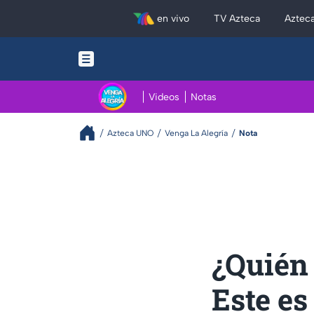
en vivo
TV Azteca
Aztec
Videos
Notas
Azteca UNO
Venga La Alegría
Nota
¿Quién 
Este es 