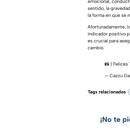
emocional, conductua
sentido, la graveda
la forma en que se m
Afortunadamente, lo
indicador positivo 
es crucial para aseg
cambio.
📸 | Felices
— Cazzu D
Tags relacionados
¡No te p