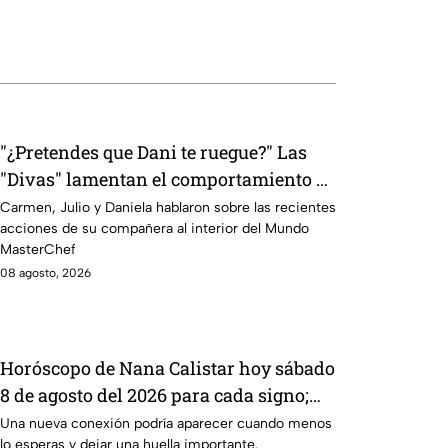
"¿Pretendes que Dani te ruegue?" Las
"Divas" lamentan el comportamiento de
Michelle en MasterChef 24/7
Carmen, Julio y Daniela hablaron sobre las recientes
acciones de su compañera al interior del Mundo
MasterChef
08 agosto, 2026
Horóscopo de Nana Calistar hoy sábado
8 de agosto del 2026 para cada signo;
una conexión inesperada podría
Una nueva conexión podría aparecer cuando menos
lo esperas y dejar una huella importante.