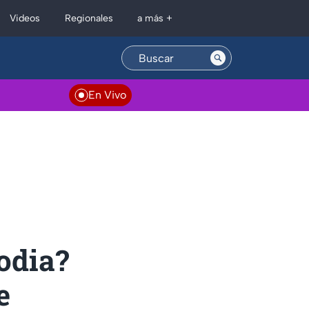
Regionales
Videos
a más +
En Vivo
odia?
e