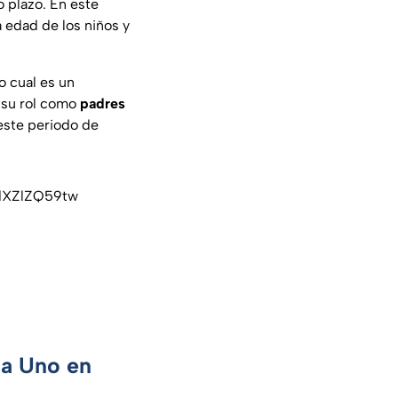
o plazo. En este
 edad de los niños y
o cual es un
 su rol como
padres
 este periodo de
/dXZlZQ59tw
ca Uno en