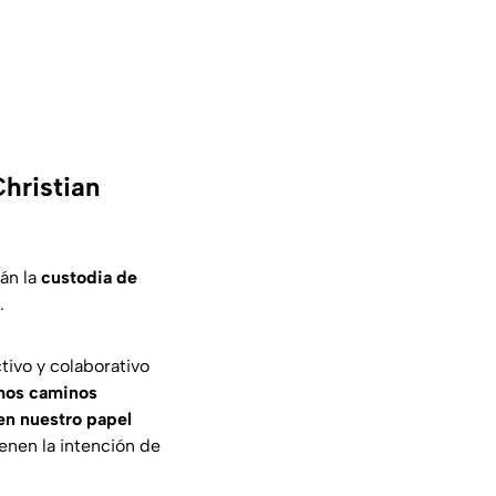
Christian
án la
custodia de
.
ivo y colaborativo
amos caminos
en nuestro papel
enen la intención de