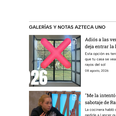
GALERÍAS Y NOTAS AZTECA UNO
Adiós a las ve
deja entrar la
indiscretas en
Esta opción es ten
que tu casa se vea
rayos del sol
08 agosto, 2026
"Me la intentó
sabotaje de R
de salvación 
La cocinera habló 
pedirle a Lancer q