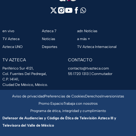
en vivo
Azteca 7
adn Noticias
TV Azteca
Noticias
a más +
Azteca UNO
Deportes
TV Azteca Internacional
TV AZTECA
CONTACTO
Periférico Sur 4121,
contacto@tvazteca.com
Col. Fuentes Del Pedregal,
55 1720 1313
| Conmutador
C.P. 14141,
Ciudad De México, México.
Aviso de privacidad
Preferencias de Cookies
Derechos
Inversionistas
Promo Espacio
Trabaja con nosotros
Programa de ética, integridad y cumplimiento
Defensor de Audiencias y Código de Ética de Televisión Azteca III y
Televisora del Valle de México