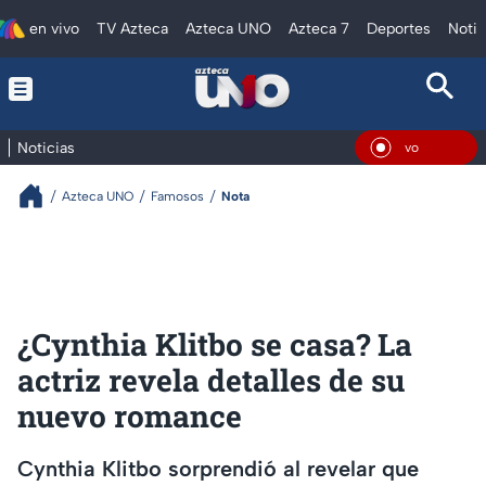
en vivo
TV Azteca
Azteca UNO
Azteca 7
Deportes
Notic
Noticias
En Vi
Azteca UNO
Famosos
Nota
¿⁠Cynthia Klitbo se casa? La
actriz revela detalles de su
nuevo romance
Cynthia Klitbo sorprendió al revelar que