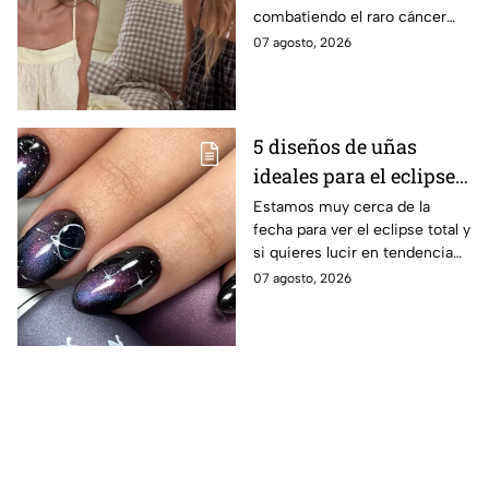
combatiendo el raro cáncer
memoria
que le aquejaba. Hoy la familia
07 agosto, 2026
pide ayuda para honrar su
legado. Esto se sabe.
5 diseños de uñas
ideales para el eclipse
total; son auténticas y
Estamos muy cerca de la
fecha para ver el eclipse total y
con colores cósmicos
si quieres lucir en tendencia
con el día mira estos diseños
07 agosto, 2026
de uñas.