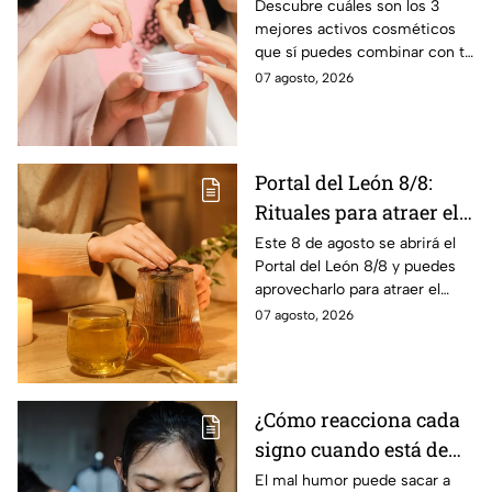
con tu suero de
Descubre cuáles son los 3
mejores activos cosméticos
vitamina C sin riesgo
que sí puedes combinar con tu
de manchas
suero de vitamina C sin riesgo
07 agosto, 2026
de sufrir manchas, según los
expertos
Portal del León 8/8:
Rituales para atraer el
amor este 8 de agosto
Este 8 de agosto se abrirá el
Portal del León 8/8 y puedes
aprovecharlo para atraer el
amor con estos sencillos
07 agosto, 2026
rituales.
¿Cómo reacciona cada
signo cuando está de
mal humor?
El mal humor puede sacar a