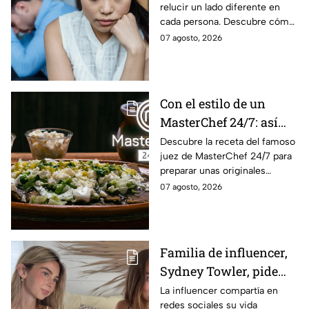
relucir un lado diferente en
cada persona. Descubre cómo
reacciona cada signo del
07 agosto, 2026
zodiaco cuando algo logra
sacarlo de quicio.
Con el estilo de un
MasterChef 24/7: así
prepara el Chef Herrera
Descubre la receta del famoso
juez de MasterChef 24/7 para
unas enfrijoladas al
preparar unas originales
chipotle
enfrijoladas con una salsa llena
07 agosto, 2026
de sabor.
Familia de influencer,
Sydney Towler, pide
apoyo de 75, 000
La influencer compartía en
redes sociales su vida
dólares para honrar su