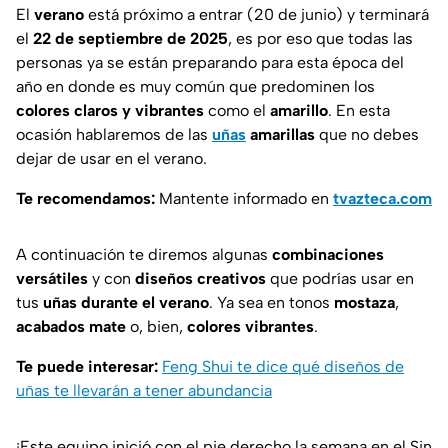
El
verano
está próximo a entrar (20 de junio) y terminará
el
22 de septiembre de 2025
, es por eso que todas las
personas ya se están preparando para esta época del
año en donde es muy común que predominen los
colores claros y vibrantes
como el
amarillo
. En esta
ocasión hablaremos de las
uñas
amarillas
que no debes
dejar de usar en el verano.
Te recomendamos:
Mantente informado en
tvazteca.com
A continuación te diremos algunas
combinaciones
versátiles
y con
diseños creativos
que podrías usar en
tus
uñas durante el verano
. Ya sea en tonos
mostaza
,
acabados mate
o, bien,
colores vibrantes
.
Te puede interesar:
Feng Shui te dice qué diseños de
uñas te llevarán a tener abundancia
¡Este equipo inició con el pie derecho la semana en el Sin