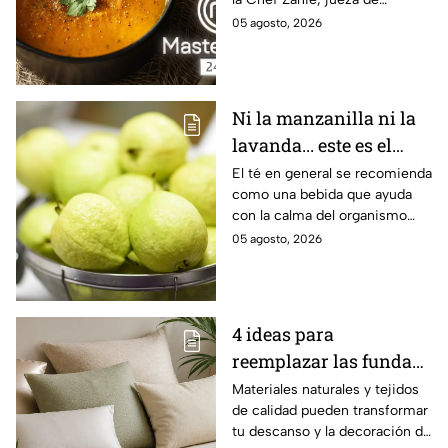
de la Chef Zahie Téllez
MasterChef 24/7.
05 agosto, 2026
Ni la manzanilla ni la
lavanda... este es el
mejor té para bajar el
El té en general se recomienda
como una bebida que ayuda
estrés
con la calma del organismo
ante diversas adversidades.
05 agosto, 2026
Por estas razones, el de
guayaba funciona.
4 ideas para
reemplazar las fundas
de tus almohadas por
Materiales naturales y tejidos
de calidad pueden transformar
opciones más cómodas,
tu descanso y la decoración de
sostenibles y aesthetic