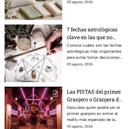
tu habitación.
05 agosto, 2026
7 fechas astrológicas
clave en las que no
deberías tomar
Conoce cuáles son las fechas
astrológicas más importantes
decisiones importantes
para evitar tomar decisiones
importantes, debido al caos
05 agosto, 2026
que emanan los planetas y
constelaciones
Las PISTAS del primer
Granjero o Granjera de
La Granja VIP Segunda
Descubre quién podría ser el
primer granjero en entrar al
Temporada ¿Lo
reality más esperado de la
adivinas?
televisión con las pistas que se
05 agosto, 2026