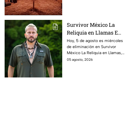
han revelado a través de un
promo sensacional.
Survivor México La
Reliquia en Llamas EN
VIVO | ver GRATIS en
Hoy, 5 de agosto es miércoles
de eliminación en Survivor
línea la transmisión
México La Reliquia en Llamas,
del miércoles de
descubriremos quién debe
05 agosto, 2026
ELIMINACIÓN del 5 de
abandonar la isla.
Agosto 2026, a través
de TV Azteca UNO;
resultado online en
directo