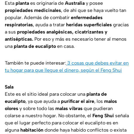
Esta
planta
es originaria de
Australia
y posee
propiedades medicinales
, de ahí que se haya vuelto tan
popular. Además de combatir
enfermedades
respiratorias
, ayuda a tratar
heridas superficiales
gracias
a sus
propiedades analgésicas, cicatrizantes y
antisépticas.
Por eso y más es necesario tener al menos
una
planta de eucalipto
en casa.
También te puede interesar:
3 cosas que debes evitar en
tu hogar para que llegue el dinero, según el Feng Shui
Sala
Este es el sitio ideal para colocar una
planta de
eucalipto
, ya que ayuda a
purificar el aire
, los
malos
olores
y sobre todo las
malas vibras
que pudieran
colarse a nuestro hogar. No obstante, el
Feng Shui
señala
que el lugar perfecto para colocar el eucalipto es en
alguna
habitación
donde haya habido conflictos o exista