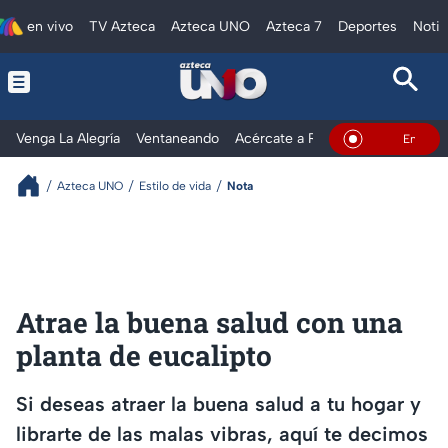
en vivo
TV Azteca
Azteca UNO
Azteca 7
Deportes
Notic
Venga La Alegría
Ventaneando
Acércate a Rocío
Al Extremo
En Vivo
Azteca UNO
Estilo de vida
Nota
Atrae la buena salud con una
planta de eucalipto
Si deseas atraer la buena salud a tu hogar y
librarte de las malas vibras, aquí te decimos