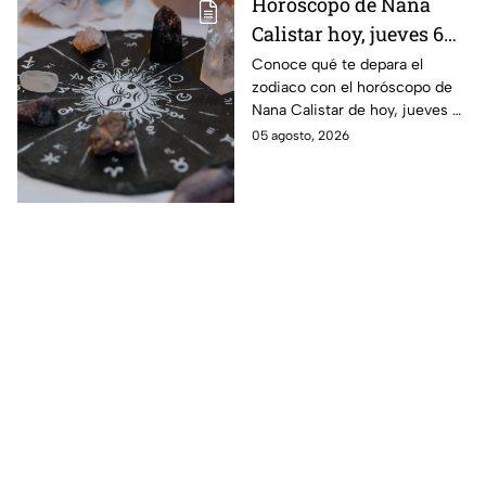
Horóscopo de Nana
Calistar hoy, jueves 6
de agosto: a estos
Conoce qué te depara el
zodiaco con el horóscopo de
signos se les abren las
Nana Calistar de hoy, jueves 6
puertas del dinero
de agosto. ¿Será dinero o
05 agosto, 2026
amor? ¡Sigue leyendo! Estas
son las predicciones.