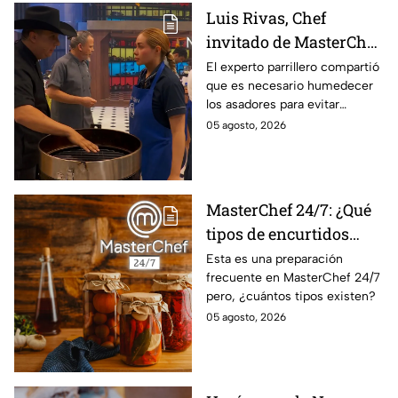
Luis Rivas, Chef
invitado de MasterChef
24/7 destaca la
El experto parrillero compartió
que es necesario humedecer
importancia del agua
los asadores para evitar
para la preparación de
accidentes
05 agosto, 2026
cualquier asado
MasterChef 24/7: ¿Qué
tipos de encurtidos
hay?
Esta es una preparación
frecuente en MasterChef 24/7
pero, ¿cuántos tipos existen?
05 agosto, 2026