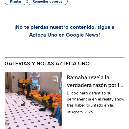
Plantas
Remedios caseros
¡No te pierdas nuestro contenido, sigue a
Azteca Uno en Google News!
GALERÍAS Y NOTAS AZTECA UNO
Ramahá revela la
verdadera razón por la
que subió a Daniela al
El cocinero garantizó su
permanencia en el reality show
balcón de MasterChef
tras haber triunfado en la
24/7
pasada batalla por equipos
05 agosto, 2026