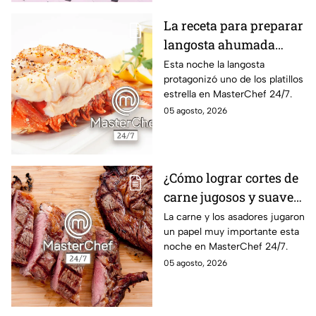
La receta para preparar
langosta ahumada
como en MasterChef
Esta noche la langosta
protagonizó uno de los platillos
24/7
estrella en MasterChef 24/7.
05 agosto, 2026
¿Cómo lograr cortes de
carne jugosos y suaves
al estilo MasterChef
La carne y los asadores jugaron
un papel muy importante esta
24/7?
noche en MasterChef 24/7.
05 agosto, 2026