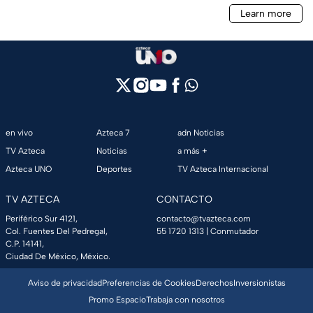
en vivo
Azteca 7
adn Noticias
TV Azteca
Noticias
a más +
Azteca UNO
Deportes
TV Azteca Internacional
TV AZTECA
CONTACTO
Periférico Sur 4121,
contacto@tvazteca.com
Col. Fuentes Del Pedregal,
55 1720 1313
| Conmutador
C.P. 14141,
Ciudad De México, México.
Aviso de privacidad
Preferencias de Cookies
Derechos
Inversionistas
Promo Espacio
Trabaja con nosotros