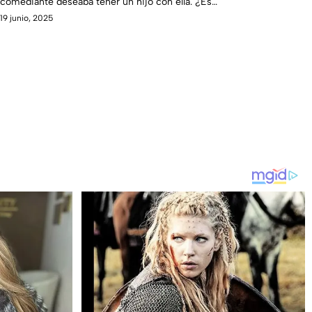
comediante deseaba tener un hijo con ella. ¿Es
verdad?
19 junio, 2025