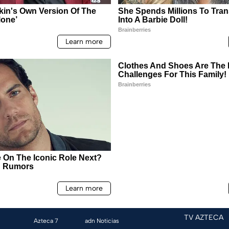
TV AZTECA
Azteca 7
adn Noticias