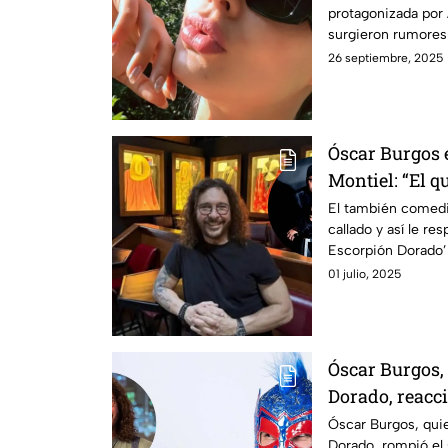
protagonizada por 
surgieron rumores
creadora de conte
26 septiembre, 2025
Óscar Burgos 
Montiel: “El 
eras tú”
El también comedi
callado y así le re
Escorpión Dorado’
01 julio, 2025
Óscar Burgos,
Dorado, reacci
supuesta aman
Óscar Burgos, qui
Dorado, rompió el s