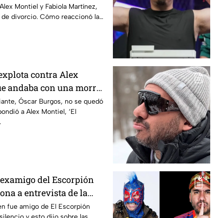
Alex Montiel y Fabiola Martínez,
 de divorcio. Cómo reaccionó la
nido.
explota contra Alex
que andaba con una morra
ante, Óscar Burgos, no se quedó
spondió a Alex Montiel, ‘El
.
 examigo del Escorpión
ona a entrevista de la
te del influencer
en fue amigo de El Escorpión
ilencio y esto dijo sobre las