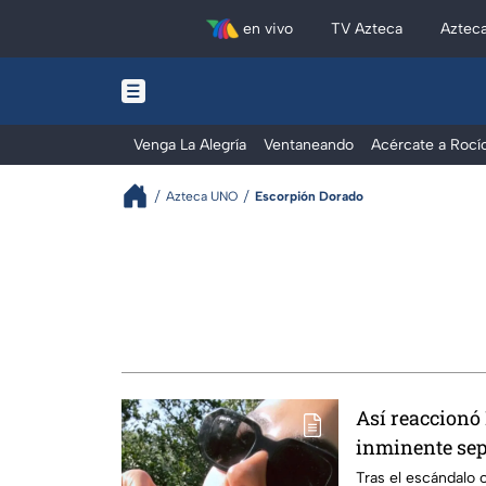
en vivo
TV Azteca
Aztec
Venga La Alegría
Ventaneando
Acércate a Rocí
Azteca UNO
Escorpión Dorado
Así reaccionó 
inminente sep
y su esposa
Tras el escándalo o