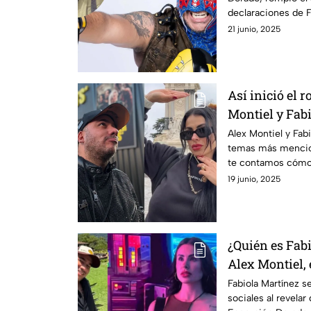
declaraciones de F
21 junio, 2025
Así inició el 
Montiel y Fab
estaba casado
Alex Montiel y Fab
temas más mencion
te contamos cómo s
19 junio, 2025
¿Quién es Fab
Alex Montiel,
Fabiola Martínez s
sociales al revelar