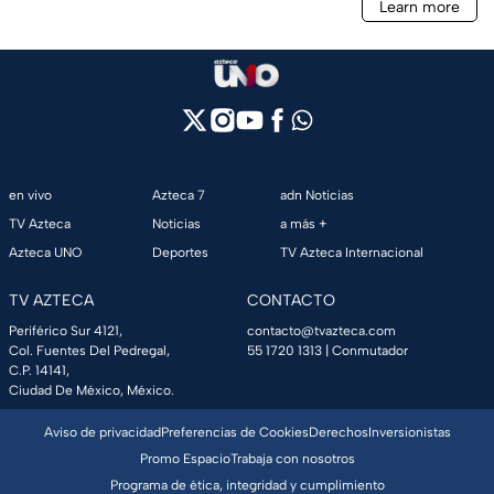
en vivo
Azteca 7
adn Noticias
TV Azteca
Noticias
a más +
Azteca UNO
Deportes
TV Azteca Internacional
TV AZTECA
CONTACTO
Periférico Sur 4121,
contacto@tvazteca.com
Col. Fuentes Del Pedregal,
55 1720 1313
| Conmutador
C.P. 14141,
Ciudad De México, México.
Aviso de privacidad
Preferencias de Cookies
Derechos
Inversionistas
Promo Espacio
Trabaja con nosotros
Programa de ética, integridad y cumplimiento