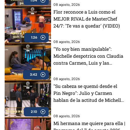
1:04
08 agosto, 2026
Flor reconoce a Luis como el
MEJOR RIVAL de MasterChef
24/7: 'Te vas a quedar' (VIDEO)
1:26
08 agosto, 2026
"Yo soy bien manipulable":
Michelle despotrica con Claudia
contra Carmen, Luis y las
"Divas" en MasterChef 24/7
3:42
(VIDEO)
08 agosto, 2026
"Su cabeza se quemó desde el
Pin Negro": Julio y Carmen
hablan de la actitud de Michelle
en MasterChef 24/7 (VIDEO)
2:10
08 agosto, 2026
Mi hermana me quiere para ella |