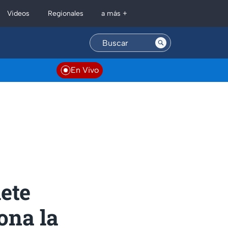
Regionales
Videos
a más +
En Vivo
ete
ona la