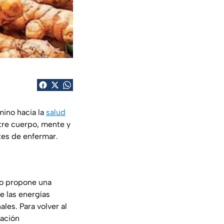
mino hacia la
salud
ntre cuerpo, mente y
ntes de enfermar.
do propone una
e las energías
les. Para volver al
tación