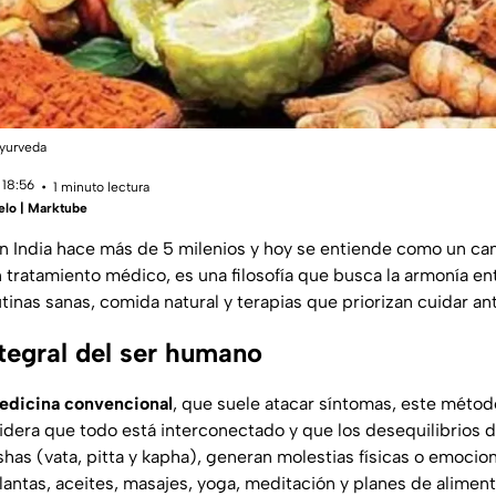
Ayurveda
 18:56
1 minuto lectura
elo | Marktube
n India hace más de 5 milenios y hoy se entiende como un ca
 tratamiento médico, es una filosofía que busca la armonía e
tinas sanas, comida natural y terapias que priorizan cuidar a
ntegral del ser humano
edicina convencional
, que suele atacar síntomas, este méto
idera que todo está interconectado y que los desequilibrios d
shas (vata, pitta y kapha), generan molestias físicas o emociona
lantas, aceites, masajes, yoga, meditación y planes de alimen