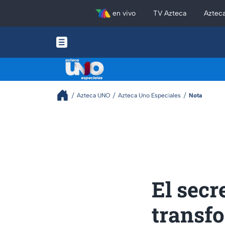
en vivo
TV Azteca
Aztec
Azteca UNO
Azteca Uno Especiales
Nota
El secr
transfo