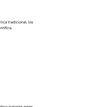
ca tradicional, los
tífica,
dico tratante antes