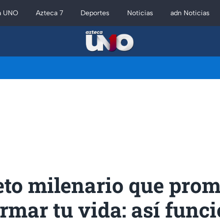
a UNO
Azteca 7
Deportes
Noticias
adn Noticias
eto milenario que prom
rmar tu vida: así funci