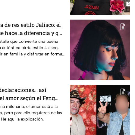
a de res estilo Jalisco: el
e hace la diferencia y que
ltar
talle que convierte una buena
auténtica birria estilo Jalisco,
r en familia y disfrutar en forma
birria o una irresistible
declaraciones... así
 el amor según el Feng
na milenaria, el amor está a la
a, pero para ello requieres de las
 He aquí la explicación.