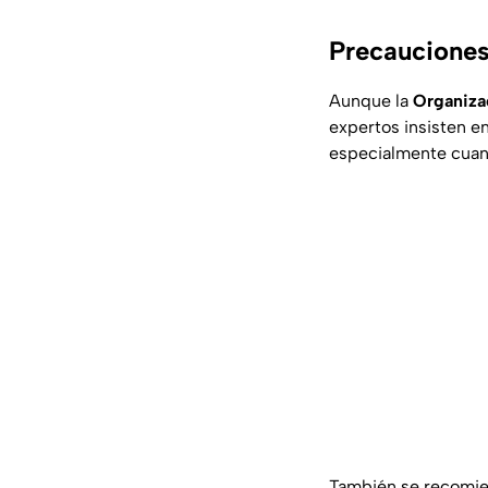
Precaucione
Aunque la
Organizac
expertos insisten e
especialmente cuand
También se recomie