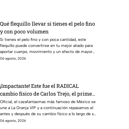
Qué flequillo llevar si tienes el pelo fino
y con poco volumen
Si tienes el pelo fino y con poca cantidad, este
flequillo puede convertirse en tu mejor aliado para
aportar cuerpo, movimiento y un efecto de mayor
densidad.
06 agosto, 2026
¡Impactante! Este fue el RADICAL
cambio físico de Carlos Trejo, el primer
granjero de La Granja VIP Segunda
Oficial, el cazafantasmas más famoso de México se
une a La Granja VIP y a continuación repasamos el
Temporada, a través de los años
antes y después de su cambio físico a lo largo de su
carrera.
06 agosto, 2026