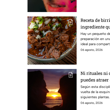
Receta de birri
ingrediente qu
NO te puede fa
Hay un pequeño de
preparación en una 
ideal para comparti
de caldo, tacos de 
06 agosto, 2026
quesabirria.
Ni rituales ni 
puedes atraer
Shui
Según esta discipli
vuelta de la esquin
siguientes plantas.
06 agosto, 2026