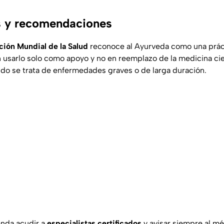
s y recomendaciones
ión Mundial de la Salud
reconoce al Ayurveda como una prácti
n usarlo solo como apoyo y no en reemplazo de la medicina cien
o se trata de enfermedades graves o de larga duración.
nda acudir a
especialistas certificados
y avisar siempre al mé