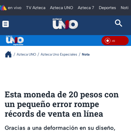
en vivo
TV Azteca
Azteca UNO
Azteca 7
Deportes
Notic
En V
Azteca UNO
Azteca Uno Especiales
Nota
Esta moneda de 20 pesos con
un pequeño error rompe
récords de venta en línea
Gracias a una deformación en su diseño,