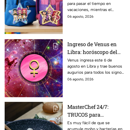
para pasar el tiempo en
resina de Huntrix
vacaciones, mientras el
regreso a clases llega con la
06 agosto, 2026
inspiración de KPop Demon
Hunters. Mira el paso a paso de
cada una
Ingreso de Venus en
Libra: horóscopo del
amor para todos los
Venus ingresa este 6 de
agosto en Libra y trae buenos
signos del 6 de agosto
augurios para todos los signos
al 10 de septiembre
del zodiaco. Conoce las
06 agosto, 2026
predicciones bajo la influencia
de este poderoso tránsito
energético.
MasterChef 24/7:
TRUCOS para
desinfectar las
Es muy fácil de que se
acumule moho y bacterias en