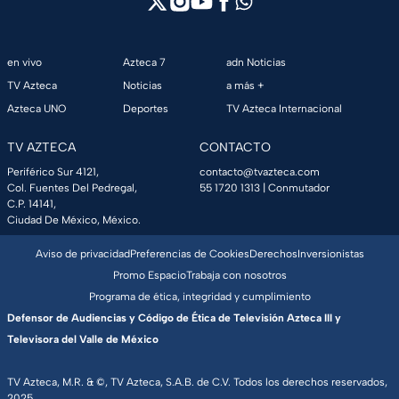
en vivo
Azteca 7
adn Noticias
TV Azteca
Noticias
a más +
Azteca UNO
Deportes
TV Azteca Internacional
TV AZTECA
CONTACTO
Periférico Sur 4121,
contacto@tvazteca.com
Col. Fuentes Del Pedregal,
55 1720 1313
| Conmutador
C.P. 14141,
Ciudad De México, México.
Aviso de privacidad
Preferencias de Cookies
Derechos
Inversionistas
Promo Espacio
Trabaja con nosotros
Programa de ética, integridad y cumplimiento
Defensor de Audiencias y Código de Ética de Televisión Azteca III y
Televisora del Valle de México
TV Azteca, M.R. & ©, TV Azteca, S.A.B. de C.V. Todos los derechos reservados,
2025.