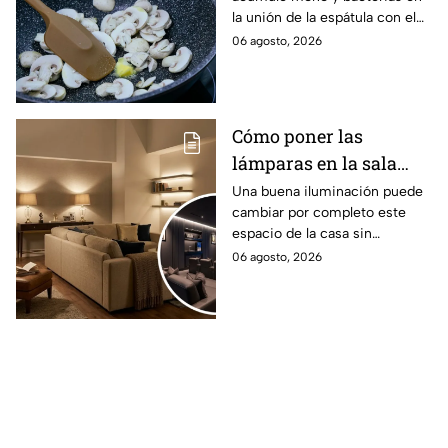
miserables de tu cocina
la unión de la espátula con el
antes de hacer postres
mango, por lo que
06 agosto, 2026
recomendamos estos tips
Cómo poner las
lámparas en la sala
para que se vea
Una buena iluminación puede
cambiar por completo este
acogedor como en las
espacio de la casa sin
películas
necesidad de gastar miles de
06 agosto, 2026
pesos en grandes
remodelaciones