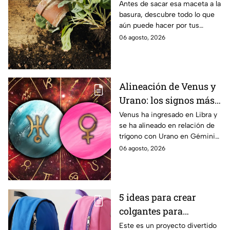
ideas de cómo pueden
Antes de sacar esa maceta a la
basura, descubre todo lo que
cambiar tu jardín
aún puede hacer por tus
plantas
06 agosto, 2026
Alineación de Venus y
Urano: los signos más
favorecidos por este
Venus ha ingresado en Libra y
se ha alineado en relación de
evento astrológico del 6
trígono con Urano en Géminis.
al 13 de agosto
Estos son los signos del
06 agosto, 2026
zodiaco más beneficiados por
su poderosa energía cósmica.
5 ideas para crear
colgantes para
mochilas con acrílico y
Este es un proyecto divertido