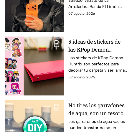
Salvador Arzate de La
trata y por qué?
Arrolladora Banda El Limón.
“Hoy me toca cerrar el capítulo
07 agosto, 2026
más importante de mi vida y
de mi carrera”, dijo.
5 ideas de stickers de
las KPop Demon
Huntrix para decorar
Los stickers de KPop Demon
Huntrix son perfectos para
una carpeta este
decorar tu carpeta y ser la más
regreso a clases
cool en este regreso a clases.
07 agosto, 2026
No tires los garrafones
de agua, son un tesoro:
5 ideas para
Los garrafones de agua vacíos
pueden transformarse en
reutilizarlos dentro del