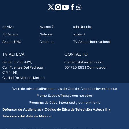
en vivo
Azteca 7
adn Noticias
TV Azteca
Noticias
a más +
Azteca UNO
Deportes
TV Azteca Internacional
TV AZTECA
CONTACTO
Periférico Sur 4121,
contacto@tvazteca.com
Col. Fuentes Del Pedregal,
55 1720 1313
| Conmutador
C.P. 14141,
Ciudad De México, México.
Aviso de privacidad
Preferencias de Cookies
Derechos
Inversionistas
Promo Espacio
Trabaja con nosotros
Programa de ética, integridad y cumplimiento
Defensor de Audiencias y Código de Ética de Televisión Azteca III y
Televisora del Valle de México