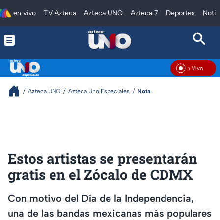
en vivo
TV Azteca
Azteca UNO
Azteca 7
Deportes
Notic
En Vivo
Azteca UNO
Azteca Uno Especiales
Nota
Estos artistas se presentarán
gratis en el Zócalo de CDMX
Con motivo del Día de la Independencia,
una de las bandas mexicanas más populares