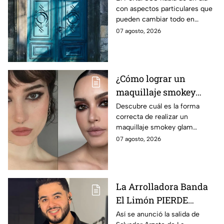
con aspectos particulares que
pueden cambiar todo en
cuanto a la forma de recibir al
07 agosto, 2026
universo. Aprovecha la puerta
que se abre.
¿Cómo lograr un
maquillaje smokey
glam moderno sin que
Descubre cuál es la forma
correcta de realizar un
los párpados luzcan
maquillaje smokey glam
pesados o acartonados?
moderno sin que tus párpados
07 agosto, 2026
luzcan pesados o acartonados,
de acuerdo con expertos
La Arrolladora Banda
El Limón PIERDE
integrante. ¿De quién se
Así se anunció la salida de