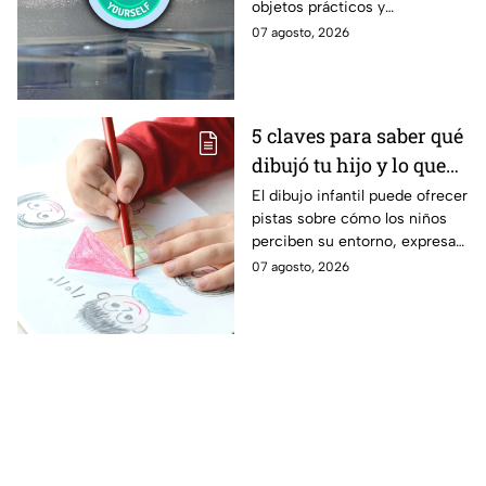
objetos prácticos y
hogar
decorativos para la casa,
07 agosto, 2026
reduciendo residuos y
dándoles una segunda vida con
estas 5 manualidades
sencillas.
5 claves para saber qué
dibujó tu hijo y lo que
significa
El dibujo infantil puede ofrecer
pistas sobre cómo los niños
perciben su entorno, expresan
emociones y desarrollan su
07 agosto, 2026
creatividad. Los especialistas
recomiendan interpretarlos
con cautela y siempre dentro
del contexto de la etapa del
desarrollo de cada hijo.