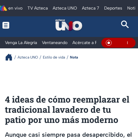
en vivo
TV Azteca
Azteca UNO
Azteca 7
Deportes
Notic
Venga La Alegría
Ventaneando
Acércate a Rocío
Al Extremo
En Vivo
Azteca UNO
Estilo de vida
Nota
4 ideas de cómo reemplazar el
tradicional lavadero de tu
patio por uno más moderno
Aunque casi siempre pasa desapercibido, el