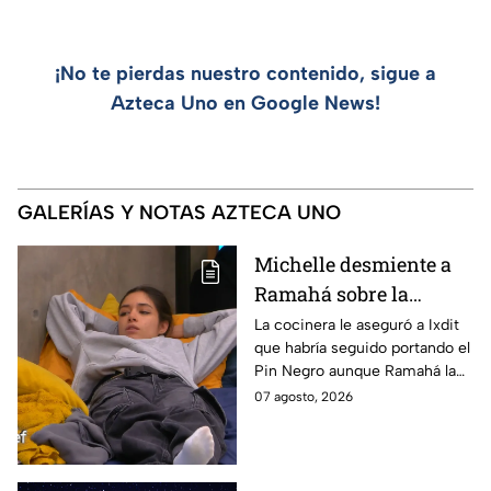
¡No te pierdas nuestro contenido, sigue a
Azteca Uno en Google News!
GALERÍAS Y NOTAS AZTECA UNO
Michelle desmiente a
Ramahá sobre la
designación del Pin
La cocinera le aseguró a Ixdit
que habría seguido portando el
Negro a un integrante
Pin Negro aunque Ramahá la
de las "Divas" en
hubiera subido al balcón
07 agosto, 2026
MasterChef 24/7