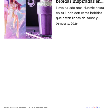
bebidas inspiradas en
las guerreras Huntrix
Lleva tu lado más Huntrix hasta
en tu lunch con estas bebidas
para llevar a la escuela
que están llenas de sabor y
este regreso a clases
frescura.
06 agosto, 2026
2026; son saludables y
deliciosas