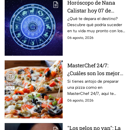
Horóscopo de Nana
Calistar hoy 07 de
agosto; estos signos
¿Qué te depara el destino?
Descubre qué podría suceder
podrían dejar de estar
en tu vida muy pronto con los
solteros más pronto de
horóscopos de Nana Calistar;
06 agosto, 2026
lo que imaginan y
tendrás toda la información
recibir propuestas
para afrontar el futuro.
laborales
MasterChef 24/7:
¿Cuáles son los mejores
quesos para preparar
Si tienes antojo de preparar
una pizza como en
pizza en casa?
MasterChef 24/7, aquí te
contamos todo lo que debes
06 agosto, 2026
saber antes de poner manos
en la masa.
"Los pelos no van": La