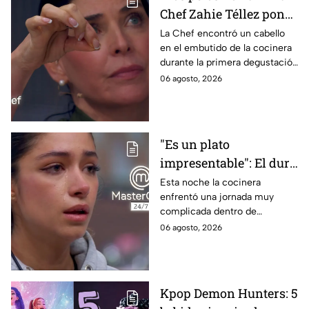
Chef Zahie Téllez pone
en evidencia a Carmen
La Chef encontró un cabello
en el embutido de la cocinera
en la gala de mandiles
durante la primera degustación
negros de MasterChef
de la noche
06 agosto, 2026
24/7
"Es un plato
impresentable": El duro
regaño que hizo llorar a
Esta noche la cocinera
enfrentó una jornada muy
Michelle dentro de
complicada dentro de
MasterChef 24/7
MasterChef 24/7.
06 agosto, 2026
Kpop Demon Hunters: 5