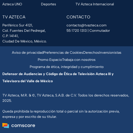
Azteca UNO
Deportes
TV Azteca Internacional
TV AZTECA
CONTACTO
Periférico Sur 4121,
contacto@tvazteca.com
Col. Fuentes Del Pedregal,
55 1720 1313
| Conmutador
C.P. 14141,
Ciudad De México, México.
Aviso de privacidad
Preferencias de Cookies
Derechos
Inversionistas
Promo Espacio
Trabaja con nosotros
Programa de ética, integridad y cumplimiento
Defensor de Audiencias y Código de Ética de Televisión Azteca III y
Televisora del Valle de México
TV Azteca, M.R. & ©, TV Azteca, S.A.B. de C.V. Todos los derechos reservados,
2025.
Queda prohibida la reproducción total o parcial sin la autorización previa,
expresa y por escrito de su titular.