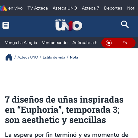
en vivo
TV Azteca
Azteca UNO
Azteca 7
Deportes
Notic
Venga La Alegría
Ventaneando
Acércate a Rocío
Al Extremo
En Vivo
Azteca UNO
Estilo de vida
Nota
7 diseños de uñas inspiradas
en “Euphoria”, temporada 3;
son aesthetic y sencillas
La espera por fin terminó y es momento de