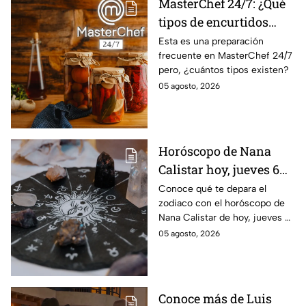
MasterChef 24/7: ¿Qué
tipos de encurtidos
hay?
Esta es una preparación
frecuente en MasterChef 24/7
pero, ¿cuántos tipos existen?
05 agosto, 2026
Horóscopo de Nana
Calistar hoy, jueves 6
de agosto: a estos
Conoce qué te depara el
zodiaco con el horóscopo de
signos se les abren las
Nana Calistar de hoy, jueves 6
puertas del dinero
de agosto. ¿Será dinero o
05 agosto, 2026
amor? ¡Sigue leyendo! Estas
son las predicciones.
Conoce más de Luis