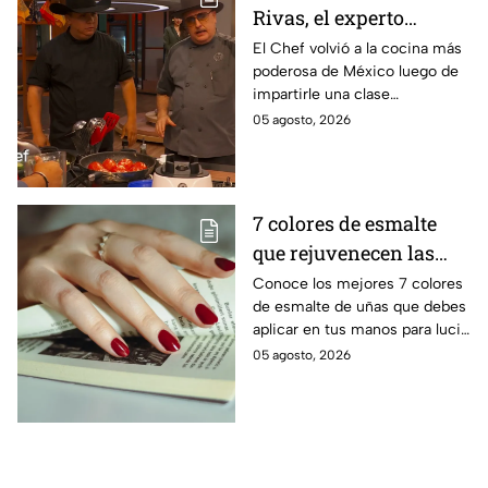
Rivas, el experto
parrillero que fue
El Chef volvió a la cocina más
poderosa de México luego de
invitado a la batalla por
impartirle una clase
equipos de MasterChef
personalizada a Ixdit
05 agosto, 2026
24/7
7 colores de esmalte
que rejuvenecen las
manos al instante y
Conoce los mejores 7 colores
de esmalte de uñas que debes
combinan con todo
aplicar en tus manos para lucir
una piel mucho más brillante y
05 agosto, 2026
joven, además de combinar
con todo