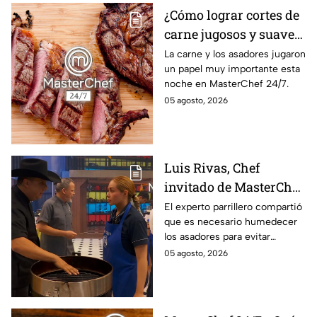
¿Cómo lograr cortes de
carne jugosos y suaves
al estilo MasterChef
La carne y los asadores jugaron
un papel muy importante esta
24/7?
noche en MasterChef 24/7.
05 agosto, 2026
Luis Rivas, Chef
invitado de MasterChef
24/7 destaca la
El experto parrillero compartió
que es necesario humedecer
importancia del agua
los asadores para evitar
para la preparación de
accidentes
05 agosto, 2026
cualquier asado