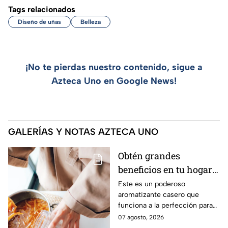
Tags relacionados
Diseño de uñas
Belleza
¡No te pierdas nuestro contenido, sigue a
Azteca Uno en Google News!
GALERÍAS Y NOTAS AZTECA UNO
Obtén grandes
beneficios en tu hogar
con esta mezcla de
Este es un poderoso
aromatizante casero que
aceite de oliva, ramas
funciona a la perfección para
de canela y cáscaras de
tus espacios.
07 agosto, 2026
naranja