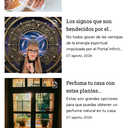
Los signos que son
bendecidos por el
universo con suerte
No todos gozan de las ventajas
de la energía espiritual
espiritual a partir de
impulsada por el Portal Infinito.
hoy 7 de agosto: los
Mira de qué se trata y cómo
07 agosto, 2026
horóscopos de Mhoni
puedes hacer para
Vidente
aprovecharlo
Perfuma tu casa con
estas plantas
aromáticas con flor
Estas son grandes opciones
para que puedas obtener un
para colocar en la
perfume natural en tu casa.
ventana
07 agosto, 2026