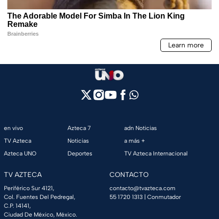
en vivo
Azteca 7
adn Noticias
TV Azteca
Noticias
a más +
Azteca UNO
Deportes
TV Azteca Internacional
TV AZTECA
CONTACTO
Periférico Sur 4121,
contacto@tvazteca.com
Col. Fuentes Del Pedregal,
55 1720 1313
| Conmutador
C.P. 14141,
Ciudad De México, México.