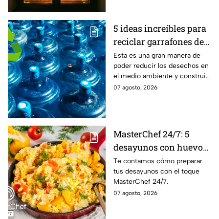
5 ideas increíbles para
reciclar garrafones de
agua que no utilizas
Esta es una gran manera de
poder reducir los desechos en
el medio ambiente y construir
grandes objetos.
07 agosto, 2026
MasterChef 24/7: 5
desayunos con huevo
al estilo de la cocina
Te contamos cómo preparar
tus desayunos con el toque
más famosa de México
MasterChef 24/7.
07 agosto, 2026