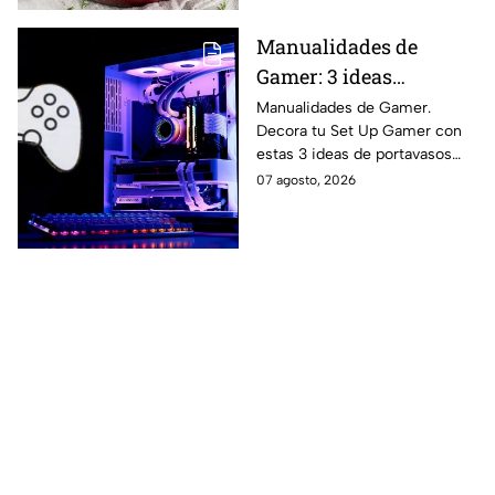
Manualidades de
Gamer: 3 ideas
creativas para
Manualidades de Gamer.
Decora tu Set Up Gamer con
personalizar tu
estas 3 ideas de portavasos
escritorio con
creativos paso a paso.
07 agosto, 2026
portavasos inspirados
en videojuegos