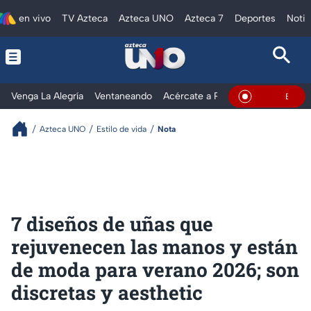
en vivo
TV Azteca
Azteca UNO
Azteca 7
Deportes
Notic
Venga La Alegría
Ventaneando
Acércate a Rocío
Al Extremo
En Vivo
Azteca UNO
Estilo de vida
Nota
7 diseños de uñas que
rejuvenecen las manos y están
de moda para verano 2026; son
discretas y aesthetic