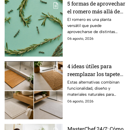
5 formas de aprovechar
el romero más allá de
la cocina
El romero es una planta
versátil que puede
aprovecharse de distintas
maneras en el hogar, desde la
06 agosto, 2026
limpieza hasta el cuidado
personal y otros usos
cotidianos.
4 ideas útiles para
reemplazar los tapetes
de baño por opciones
Estas alternativas combinan
funcionalidad, diseño y
más naturales y
materiales naturales para
aesthetics
renovar tu baño.
06 agosto, 2026
MasterChef 24/7: Cómo