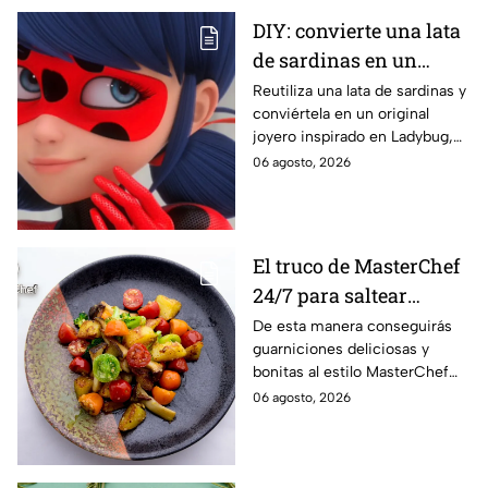
DIY: convierte una lata
de sardinas en un
joyero inspirado en
Reutiliza una lata de sardinas y
conviértela en un original
Ladybug
joyero inspirado en Ladybug,
perfecto para guardar tus
06 agosto, 2026
accesorios de forma creativa y
sencilla.
El truco de MasterChef
24/7 para saltear
verduras crujientes y
De esta manera conseguirás
guarniciones deliciosas y
con mucho color
bonitas al estilo MasterChef
24/7.
06 agosto, 2026