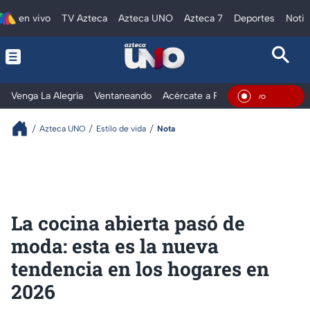
en vivo
TV Azteca
Azteca UNO
Azteca 7
Deportes
Notic
Venga La Alegría
Ventaneando
Acércate a Rocío
Al Extremo
En Viv
Azteca UNO
Estilo de vida
Nota
La cocina abierta pasó de
moda: esta es la nueva
tendencia en los hogares en
2026