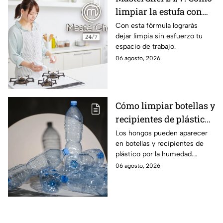
limpiar la estufa con
bicarbonato y limón
Con esta fórmula lograrás
dejar limpia sin esfuerzo tu
espacio de trabajo.
06 agosto, 2026
Cómo limpiar botellas y
recipientes de plástico
con hongos
Los hongos pueden aparecer
en botellas y recipientes de
plástico por la humedad.
Aprende cómo limpiarlos
06 agosto, 2026
correctamente y cuándo es
mejor reemplazarlos.