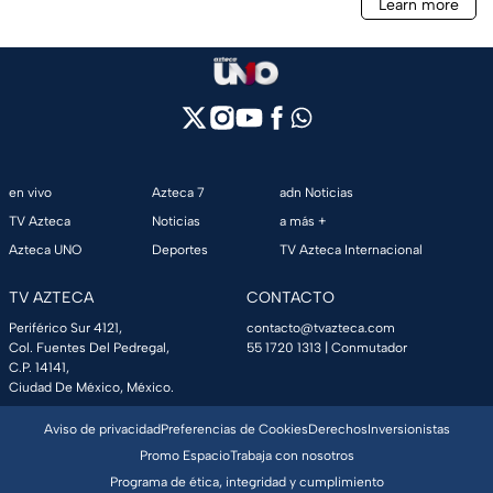
en vivo
Azteca 7
adn Noticias
TV Azteca
Noticias
a más +
Azteca UNO
Deportes
TV Azteca Internacional
TV AZTECA
CONTACTO
Periférico Sur 4121,
contacto@tvazteca.com
Col. Fuentes Del Pedregal,
55 1720 1313
| Conmutador
C.P. 14141,
Ciudad De México, México.
Aviso de privacidad
Preferencias de Cookies
Derechos
Inversionistas
Promo Espacio
Trabaja con nosotros
Programa de ética, integridad y cumplimiento