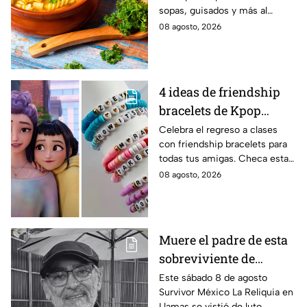
sopas, guisados y más al
caldillo
máximo.
08 agosto, 2026
4 ideas de friendship
bracelets de Kpop
Demon Hunters para
Celebra el regreso a clases
con friendship bracelets para
intercambiar con tus
todas tus amigas. Checa estas
mejores amigas este
4 ideas inspiradas en Kpop
08 agosto, 2026
regreso a clases
Demon Hunters que seguro les
encantará.
Muere el padre de esta
sobreviviente de
Survivor México La
Este sábado 8 de agosto
Survivor México La Reliquia en
Reliquia en Llamas
Llamas se vistió de luto.