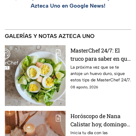
Azteca Uno en Google News!
GALERÍAS Y NOTAS AZTECA UNO
MasterChef 24/7: El
truco para saber en qué
momento está listo un
La próxima vez que se te
antoje un huevo duro, sigue
huevo cocido
estos tips de MasterChef 24/7.
08 agosto, 2026
Horóscopo de Nana
Calistar hoy, domingo 9
de agosto: estos signos
Inicia tu día con las