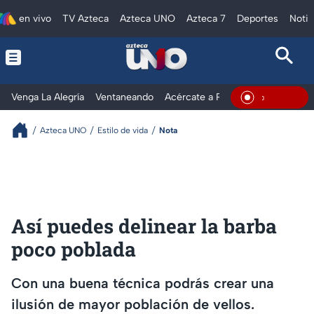
en vivo
TV Azteca
Azteca UNO
Azteca 7
Deportes
Notic
Venga La Alegría
Ventaneando
Acércate a Rocío
Al Extremo
En Vivo
Azteca UNO
Estilo de vida
Nota
Así puedes delinear la barba
poco poblada
Con una buena técnica podrás crear una
ilusión de mayor población de vellos.