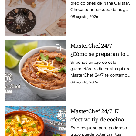
predicciones de Nana Calistar.
tendrán ingresos extra
Checa tu horóscopo de hoy,
domingo 9 de agosto, y
08 agosto, 2026
conoce el mensaje de los
astros para los 12 signos.
MasterChef 24/7:
¿Cómo se preparan los
frijoles puercos estilo
Si tienes antojo de esta
guarnición tradicional, aquí en
Sonora?
MasterChef 24/7 te contamos
la receta.
08 agosto, 2026
MasterChef 24/7: El
efectivo tip de cocina
de las abuelas para
Este pequeño pero poderoso
truco puede potenciar tus
darle sabor extra al