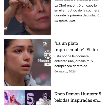
en evidencia a Carmen
La Chef encontró un cabello
en el embutido de la cocinera
en la gala de mandiles
durante la primera degustación
negros de MasterChef
de la noche
06 agosto, 2026
24/7
"Es un plato
impresentable": El duro
regaño que hizo llorar a
Esta noche la cocinera
enfrentó una jornada muy
Michelle dentro de
complicada dentro de
MasterChef 24/7
MasterChef 24/7.
06 agosto, 2026
Kpop Demon Hunters: 5
bebidas inspiradas en