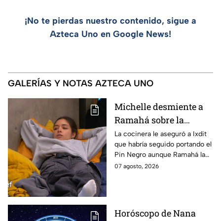
¡No te pierdas nuestro contenido, sigue a
Azteca Uno en Google News!
GALERÍAS Y NOTAS AZTECA UNO
Michelle desmiente a
Ramahá sobre la
designación del Pin
La cocinera le aseguró a Ixdit
que habría seguido portando el
Negro a un integrante
Pin Negro aunque Ramahá la
de las "Divas" en
hubiera subido al balcón
07 agosto, 2026
MasterChef 24/7
Horóscopo de Nana