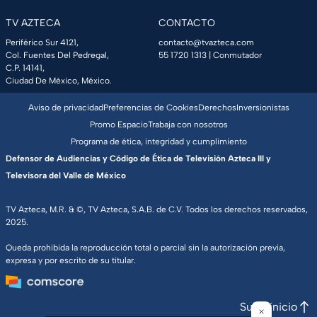
TV AZTECA
CONTACTO
Periférico Sur 4121,
contacto@tvazteca.com
Col. Fuentes Del Pedregal,
55 1720 1313
| Conmutador
C.P. 14141,
Ciudad De México, México.
Aviso de privacidad
Preferencias de Cookies
Derechos
Inversionistas
Promo Espacio
Trabaja con nosotros
Programa de ética, integridad y cumplimiento
Defensor de Audiencias y Código de Ética de Televisión Azteca III y
Televisora del Valle de México
TV Azteca, M.R. & ©, TV Azteca, S.A.B. de C.V. Todos los derechos reservados,
2025.
Queda prohibida la reproducción total o parcial sin la autorización previa,
expresa y por escrito de su titular.
Subir inicio