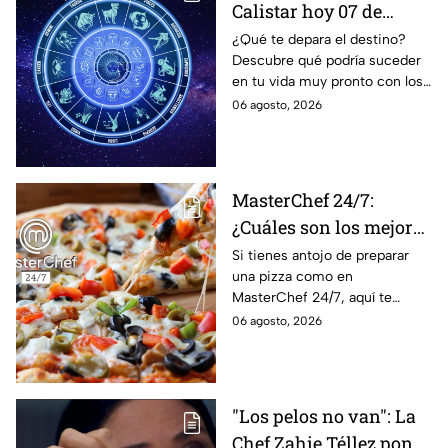
Calistar hoy 07 de
agosto; estos signos
¿Qué te depara el destino?
Descubre qué podría suceder
podrían dejar de estar
en tu vida muy pronto con los
solteros más pronto de
horóscopos de Nana Calistar;
06 agosto, 2026
lo que imaginan y
tendrás toda la información
recibir propuestas
para afrontar el futuro.
laborales
MasterChef 24/7:
¿Cuáles son los mejores
quesos para preparar
Si tienes antojo de preparar
una pizza como en
pizza en casa?
MasterChef 24/7, aquí te
contamos todo lo que debes
06 agosto, 2026
saber antes de poner manos
en la masa.
"Los pelos no van": La
Chef Zahie Téllez pone