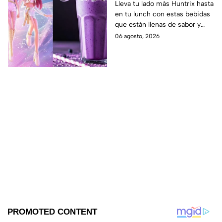
las guerreras Huntrix
Lleva tu lado más Huntrix hasta
en tu lunch con estas bebidas
para llevar a la escuela
que están llenas de sabor y
este regreso a clases
frescura.
06 agosto, 2026
2026; son saludables y
deliciosas