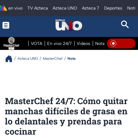
en vivo
TV Azteca
Azteca UNO
Azteca 7
Deportes
Notic
VOTA
En vivo 24/7
Videos
Notas
En vivo Pre
En Viv
Azteca UNO
MasterChef
Nota
MasterChef 24/7: Cómo quitar
manchas difíciles de grasa en
lo delantales y prendas para
cocinar