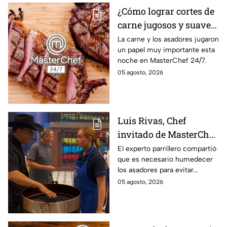
¿Cómo lograr cortes de
carne jugosos y suaves
al estilo MasterChef
La carne y los asadores jugaron
un papel muy importante esta
24/7?
noche en MasterChef 24/7.
05 agosto, 2026
Luis Rivas, Chef
invitado de MasterChef
24/7 destaca la
El experto parrillero compartió
que es necesario humedecer
importancia del agua
los asadores para evitar
para la preparación de
accidentes
05 agosto, 2026
cualquier asado