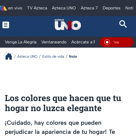
en vivo
TV Azteca
Azteca UNO
Azteca 7
Deportes
Notic
Venga La Alegría
Ventaneando
Acércate a Rocío
Al Extremo
En Vivo
Azteca UNO
Estilo de vida
Nota
Los colores que hacen que tu
hogar no luzca elegante
¡Cuidado, hay colores que pueden
perjudicar la apariencia de tu hogar! Te