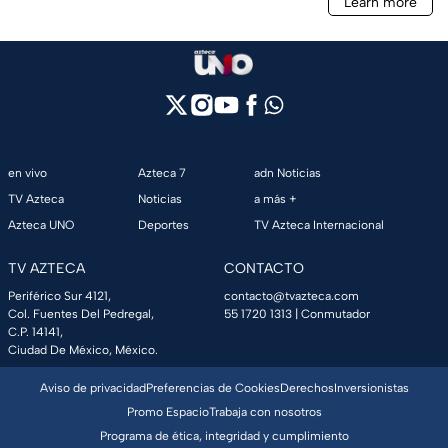
en vivo
Azteca 7
adn Noticias
TV Azteca
Noticias
a más +
Azteca UNO
Deportes
TV Azteca Internacional
TV AZTECA
CONTACTO
Periférico Sur 4121,
contacto@tvazteca.com
Col. Fuentes Del Pedregal,
55 1720 1313
| Conmutador
C.P. 14141,
Ciudad De México, México.
Aviso de privacidad
Preferencias de Cookies
Derechos
Inversionistas
Promo Espacio
Trabaja con nosotros
Programa de ética, integridad y cumplimiento