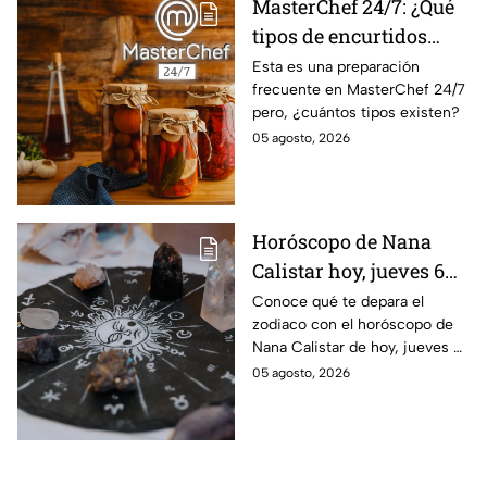
MasterChef 24/7: ¿Qué
tipos de encurtidos
hay?
Esta es una preparación
frecuente en MasterChef 24/7
pero, ¿cuántos tipos existen?
05 agosto, 2026
Horóscopo de Nana
Calistar hoy, jueves 6
de agosto: a estos
Conoce qué te depara el
zodiaco con el horóscopo de
signos se les abren las
Nana Calistar de hoy, jueves 6
puertas del dinero
de agosto. ¿Será dinero o
05 agosto, 2026
amor? ¡Sigue leyendo! Estas
son las predicciones.