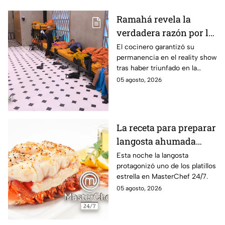
Ramahá revela la
verdadera razón por la
que subió a Daniela al
El cocinero garantizó su
permanencia en el reality show
balcón de MasterChef
tras haber triunfado en la
24/7
pasada batalla por equipos
05 agosto, 2026
La receta para preparar
langosta ahumada
como en MasterChef
Esta noche la langosta
protagonizó uno de los platillos
24/7
estrella en MasterChef 24/7.
05 agosto, 2026