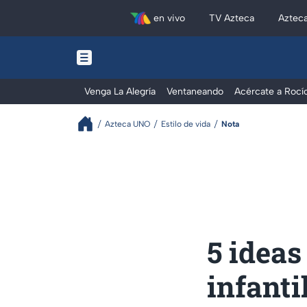
en vivo
TV Azteca
Aztec
Venga La Alegría
Ventaneando
Acércate a Rocí
Azteca UNO
Estilo de vida
Nota
5 ideas
infantil