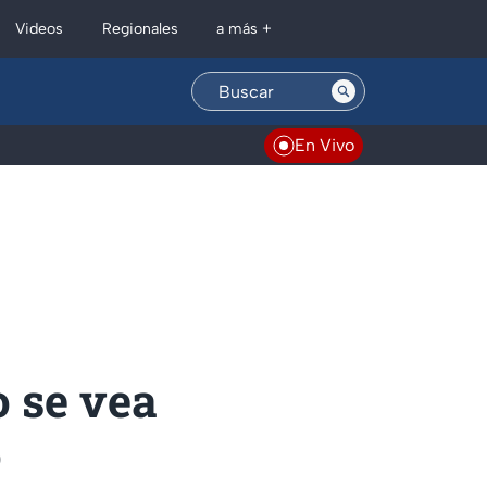
Regionales
Videos
a más +
En Vivo
o se vea
o