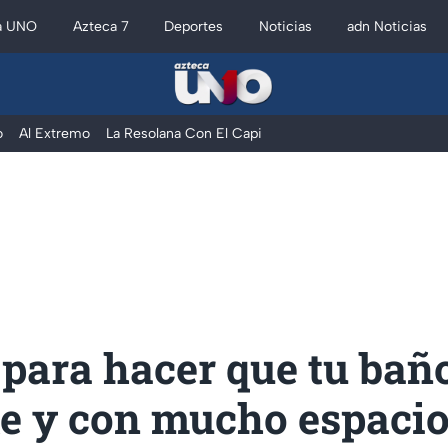
a UNO
Azteca 7
Deportes
Noticias
adn Noticias
o
Al Extremo
La Resolana Con El Capi
 para hacer que tu bañ
te y con mucho espaci