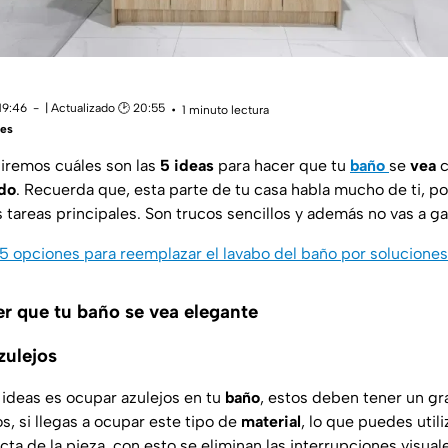
19:46
| Actualizado 🕑 20:55
1 minuto lectura
res
diremos cuáles son las
5 ideas
para hacer que tu
baño
se
vea
c
ado
. Recuerda que, esta parte de tu casa habla mucho de ti, po
as tareas principales. Son trucos sencillos y además no vas a 
5 opciones para reemplazar el lavabo del baño por solucione
er que tu baño se vea elegante
zulejos
 ideas es ocupar azulejos en tu
baño
, estos deben tener un gr
, si llegas a ocupar este tipo de
material
, lo que puedes utili
ta de la pieza, con esto se eliminan las interrupciones visual