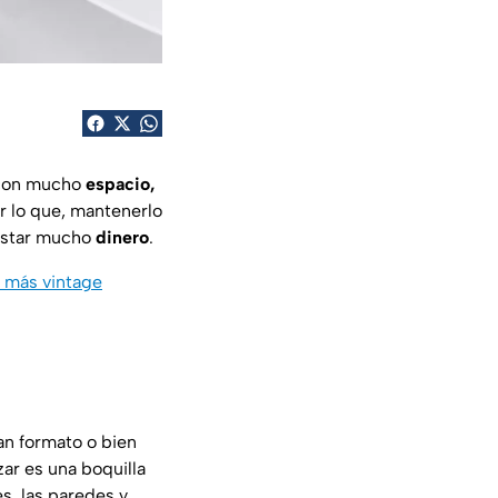
on mucho
espacio,
r lo que, mantenerlo
gastar mucho
dinero
.
s más vintage
an formato o bien
zar es una boquilla
es, las paredes y