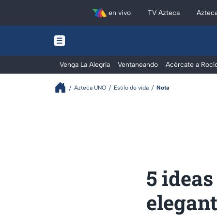
en vivo
TV Azteca
Aztec
Venga La Alegría
Ventaneando
Acércate a Rocí
Azteca UNO
Estilo de vida
Nota
5 ideas
elegan