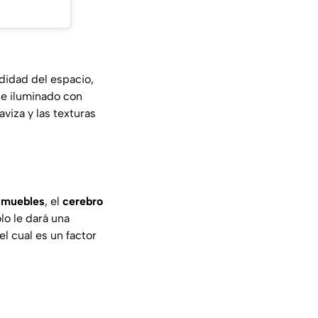
ndidad del espacio,
te iluminado con
viza y las texturas
s
muebles
, el
cerebro
lo le dará una
l cual es un factor