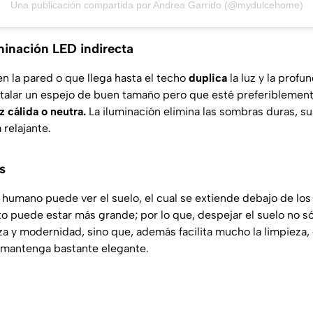
Una publicación compartida por Andrea Garrido (@mydulcehome)
minación LED indirecta
n la pared o que llega hasta el techo
duplica
la luz y la profu
stalar un espejo de buen tamaño pero que esté preferiblemen
z cálida o neutra.
La iluminación elimina las sombras duras, sua
relajante.
s
 humano puede ver el suelo, el cual se extiende debajo de lo
o puede estar más grande; por lo que, despejar el suelo no só
a y modernidad, sino que, además facilita mucho la limpieza, e
 mantenga bastante elegante.