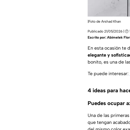
|Foto de Arshad Khan
Publicado 21/05/2026 | 🕑 
Escrito por:
Abimelek Flo
En esta ocasión te 
elegante y sofistic
bonito, es una de l
Te puede interesar:
4 ideas para hac
Puedes ocupar a
Una de las primeras
que tengan acabados
del mismo color exac