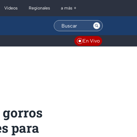
Regionales
Videos
a más +
En Vivo
e gorros
es para