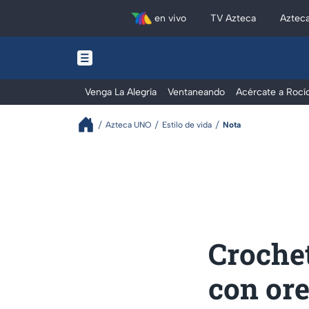
en vivo
TV Azteca
Aztec
Venga La Alegría
Ventaneando
Acércate a Rocí
Azteca UNO
Estilo de vida
Nota
Crochet
con ore