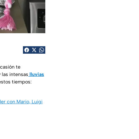
casión te
 las intensas
lluvias
estos tiempos:
er con Mario, Luigi