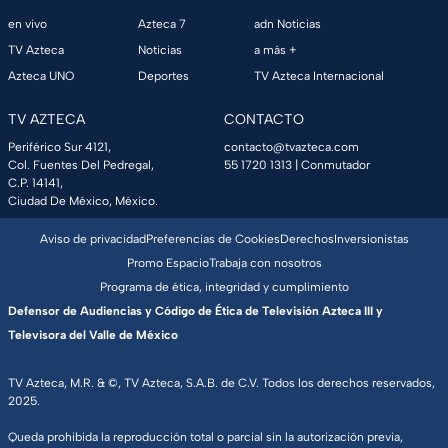
en vivo
Azteca 7
adn Noticias
TV Azteca
Noticias
a más +
Azteca UNO
Deportes
TV Azteca Internacional
TV AZTECA
CONTACTO
Periférico Sur 4121,
contacto@tvazteca.com
Col. Fuentes Del Pedregal,
55 1720 1313
| Conmutador
C.P. 14141,
Ciudad De México, México.
Aviso de privacidad
Preferencias de Cookies
Derechos
Inversionistas
Promo Espacio
Trabaja con nosotros
Programa de ética, integridad y cumplimiento
Defensor de Audiencias y Código de Ética de Televisión Azteca III y
Televisora del Valle de México
TV Azteca, M.R. & ©, TV Azteca, S.A.B. de C.V. Todos los derechos reservados,
2025.
Queda prohibida la reproducción total o parcial sin la autorización previa,