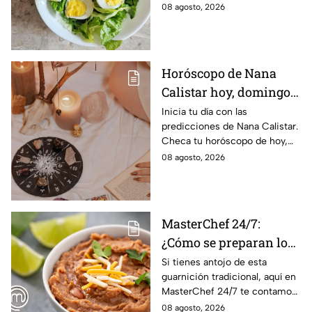
08 agosto, 2026
Horóscopo de Nana
Calistar hoy, domingo 9
de agosto: estos signos
Inicia tu día con las
predicciones de Nana Calistar.
tendrán ingresos extra
Checa tu horóscopo de hoy,
domingo 9 de agosto, y
08 agosto, 2026
conoce el mensaje de los
astros para los 12 signos.
MasterChef 24/7:
¿Cómo se preparan los
frijoles puercos estilo
Si tienes antojo de esta
guarnición tradicional, aquí en
Sonora?
MasterChef 24/7 te contamos
la receta.
08 agosto, 2026