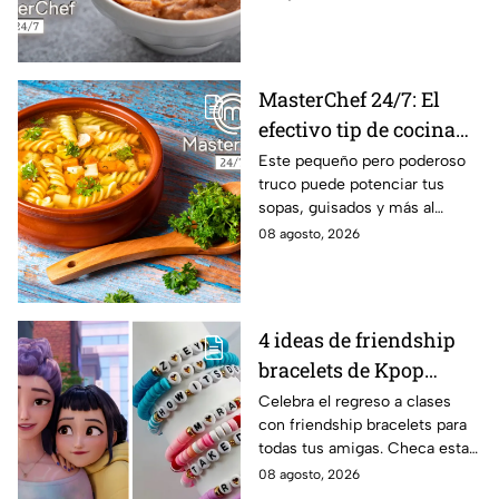
MasterChef 24/7: El
efectivo tip de cocina
de las abuelas para
Este pequeño pero poderoso
truco puede potenciar tus
darle sabor extra al
sopas, guisados y más al
caldillo
máximo.
08 agosto, 2026
4 ideas de friendship
bracelets de Kpop
Demon Hunters para
Celebra el regreso a clases
con friendship bracelets para
intercambiar con tus
todas tus amigas. Checa estas
mejores amigas este
4 ideas inspiradas en Kpop
08 agosto, 2026
regreso a clases
Demon Hunters que seguro les