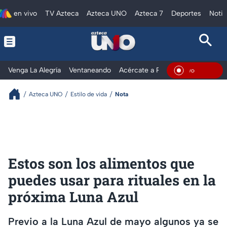
en vivo
TV Azteca
Azteca UNO
Azteca 7
Deportes
Notic
Venga La Alegría
Ventaneando
Acércate a Rocío
Al Extremo
En Viv
Azteca UNO
Estilo de vida
Nota
Estos son los alimentos que
puedes usar para rituales en la
próxima Luna Azul
Previo a la Luna Azul de mayo algunos ya se