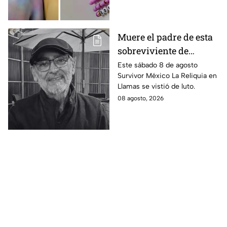
encantará.
Muere el padre de esta
sobreviviente de
Survivor México La
Este sábado 8 de agosto
Survivor México La Reliquia en
Reliquia en Llamas
Llamas se vistió de luto.
08 agosto, 2026