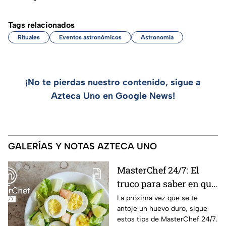
Tags relacionados
Rituales
Eventos astronómicos
Astronomía
¡No te pierdas nuestro contenido, sigue a
Azteca Uno en Google News!
GALERÍAS Y NOTAS AZTECA UNO
MasterChef 24/7: El
truco para saber en qué
momento está listo un
La próxima vez que se te
antoje un huevo duro, sigue
huevo cocido
estos tips de MasterChef 24/7.