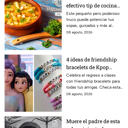
efectivo tip de cocina
de las abuelas para
Este pequeño pero poderoso
truco puede potenciar tus
darle sabor extra al
sopas, guisados y más al
caldillo
máximo.
08 agosto, 2026
4 ideas de friendship
bracelets de Kpop
Demon Hunters para
Celebra el regreso a clases
con friendship bracelets para
intercambiar con tus
todas tus amigas. Checa estas
mejores amigas este
4 ideas inspiradas en Kpop
08 agosto, 2026
regreso a clases
Demon Hunters que seguro les
encantará.
Muere el padre de esta