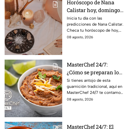
Horóscopo de Nana
Calistar hoy, domingo 9
de agosto: estos signos
Inicia tu día con las
predicciones de Nana Calistar.
tendrán ingresos extra
Checa tu horóscopo de hoy,
domingo 9 de agosto, y
08 agosto, 2026
conoce el mensaje de los
astros para los 12 signos.
MasterChef 24/7:
¿Cómo se preparan los
frijoles puercos estilo
Si tienes antojo de esta
guarnición tradicional, aquí en
Sonora?
MasterChef 24/7 te contamos
la receta.
08 agosto, 2026
MasterChef 24/7: El