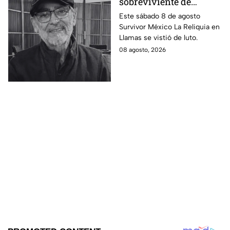
sobreviviente de
Survivor México La
Este sábado 8 de agosto
Survivor México La Reliquia en
Reliquia en Llamas
Llamas se vistió de luto.
08 agosto, 2026