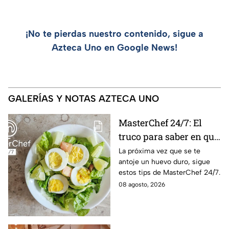
¡No te pierdas nuestro contenido, sigue a
Azteca Uno en Google News!
GALERÍAS Y NOTAS AZTECA UNO
MasterChef 24/7: El
truco para saber en qué
momento está listo un
La próxima vez que se te
antoje un huevo duro, sigue
huevo cocido
estos tips de MasterChef 24/7.
08 agosto, 2026