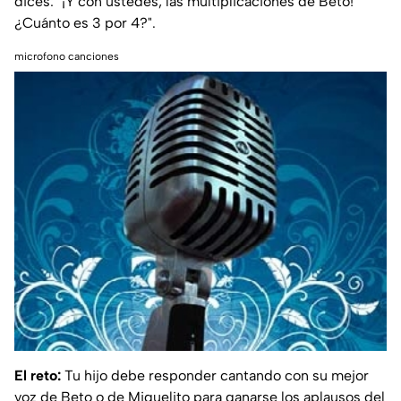
dices: "¡Y con ustedes, las multiplicaciones de Beto!
¿Cuánto es 3 por 4?".
microfono canciones
El reto:
Tu hijo debe responder cantando con su mejor
voz de Beto o de Miguelito para ganarse los aplausos del