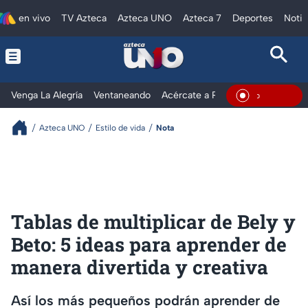
en vivo
TV Azteca
Azteca UNO
Azteca 7
Deportes
Notic
Venga La Alegría
Ventaneando
Acércate a Rocío
Al Extremo
En Vivo
Azteca UNO
Estilo de vida
Nota
Tablas de multiplicar de Bely y
Beto: 5 ideas para aprender de
manera divertida y creativa
Así los más pequeños podrán aprender de