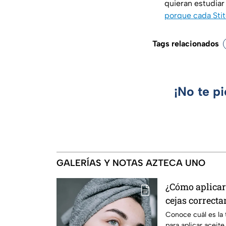
quieran estudiar
porque cada Stit
Tags relacionados
¡No te p
GALERÍAS Y NOTAS AZTECA UNO
¿Cómo aplicar 
cejas correcta
poros de la pie
Conoce cuál es la 
para aplicar aceite