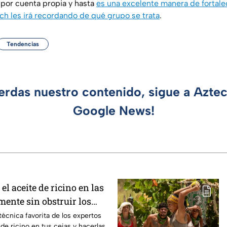
 por cuenta propia y hasta
es una excelente manera de fortale
ch les irá recordando de qué grupo se trata
.
Tendencias
ierdas nuestro contenido, sigue a Azte
Google News!
el aceite de ricino en las
mente sin obstruir los
l?
técnica favorita de los expertos
 de ricino en tus cejas y hacerlas