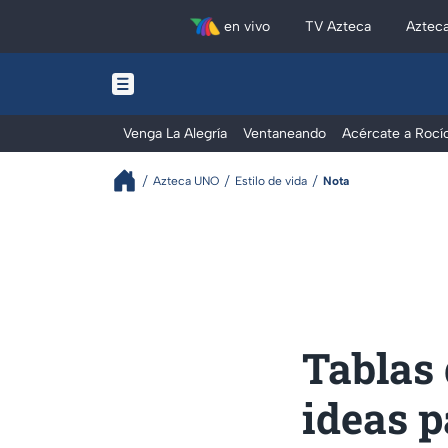
en vivo
TV Azteca
Aztec
Venga La Alegría
Ventaneando
Acércate a Rocí
Azteca UNO
Estilo de vida
Nota
Tablas 
ideas p