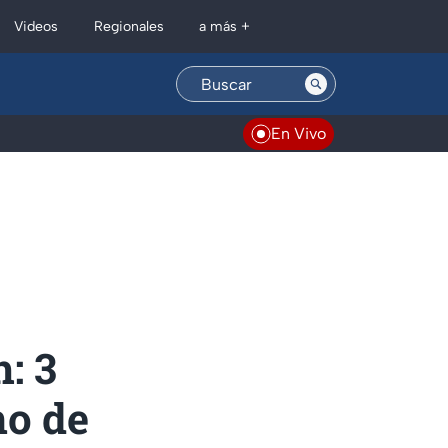
Regionales
Videos
a más +
En Vivo
: 3
no de