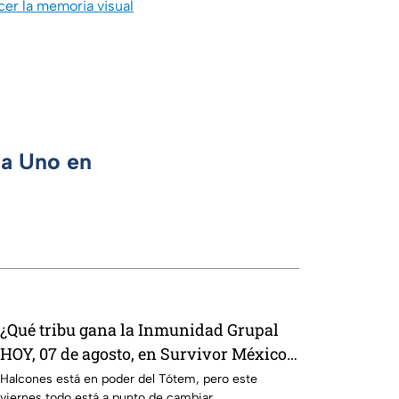
cer la memoria visual
ca Uno en
¿Qué tribu gana la Inmunidad Grupal
HOY, 07 de agosto, en Survivor México
La Reliquia en Llamas?
Halcones está en poder del Tótem, pero este
viernes todo está a punto de cambiar