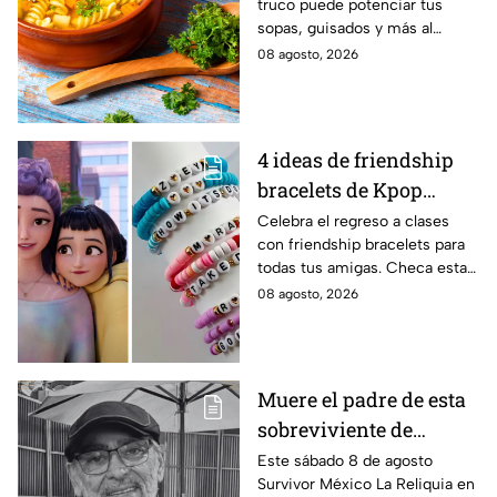
truco puede potenciar tus
darle sabor extra al
sopas, guisados y más al
caldillo
máximo.
08 agosto, 2026
4 ideas de friendship
bracelets de Kpop
Demon Hunters para
Celebra el regreso a clases
con friendship bracelets para
intercambiar con tus
todas tus amigas. Checa estas
mejores amigas este
4 ideas inspiradas en Kpop
08 agosto, 2026
regreso a clases
Demon Hunters que seguro les
encantará.
Muere el padre de esta
sobreviviente de
Survivor México La
Este sábado 8 de agosto
Survivor México La Reliquia en
Reliquia en Llamas