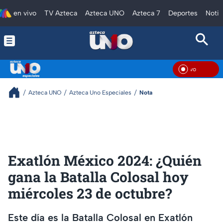
en vivo
TV Azteca
Azteca UNO
Azteca 7
Deportes
Notic
En V
Azteca UNO
Azteca Uno Especiales
Nota
Exatlón México 2024: ¿Quién
gana la Batalla Colosal hoy
miércoles 23 de octubre?
Este día es la Batalla Colosal en Exatlón