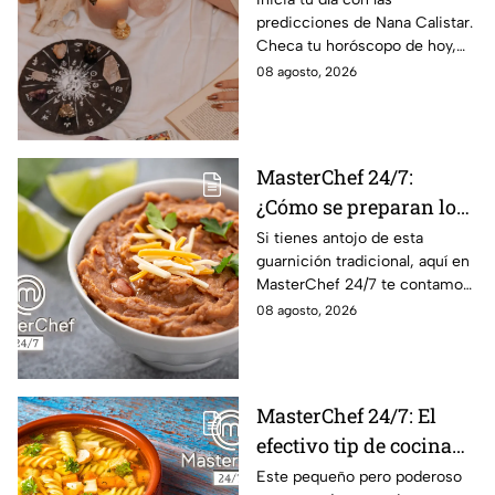
predicciones de Nana Calistar.
tendrán ingresos extra
Checa tu horóscopo de hoy,
domingo 9 de agosto, y
08 agosto, 2026
conoce el mensaje de los
astros para los 12 signos.
MasterChef 24/7:
¿Cómo se preparan los
frijoles puercos estilo
Si tienes antojo de esta
guarnición tradicional, aquí en
Sonora?
MasterChef 24/7 te contamos
la receta.
08 agosto, 2026
MasterChef 24/7: El
efectivo tip de cocina
de las abuelas para
Este pequeño pero poderoso