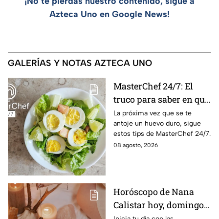
¡No te pierdas nuestro contenido, sigue a
Azteca Uno en Google News!
GALERÍAS Y NOTAS AZTECA UNO
MasterChef 24/7: El
truco para saber en qué
momento está listo un
La próxima vez que se te
antoje un huevo duro, sigue
huevo cocido
estos tips de MasterChef 24/7.
08 agosto, 2026
Horóscopo de Nana
Calistar hoy, domingo 9
de agosto: estos signos
Inicia tu día con las