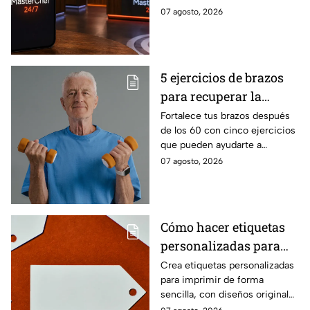
Cocinero del Reto de
Eliminación de MasterChef
07 agosto, 2026
Eliminación de este
24/7 de este próximo
domingo
domingo.
5 ejercicios de brazos
para recuperar la
fuerza después de los
Fortalece tus brazos después
de los 60 con cinco ejercicios
60
que pueden ayudarte a
recuperar fuerza, movilidad y
07 agosto, 2026
seguridad en los movimientos
cotidianos.
Cómo hacer etiquetas
personalizadas para
imprimir
Crea etiquetas personalizadas
para imprimir de forma
sencilla, con diseños originales
y detalles adaptados a tus