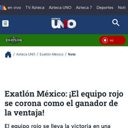
en vivo
TV Azteca
Azteca UNO
Azteca 7
Deportes
Notic
En V
Azteca UNO
Exatlón México
Nota
Exatlón México: ¡El equipo rojo
se corona como el ganador de
la ventaja!
El equipo rojo se lleva la victoria en una