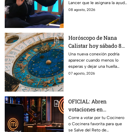
Lancer que le asignara la ayuda
MasterChef 24/7
de Ramahá y no la de Daniela
08 agosto, 2026
Horóscopo de Nana
Calistar hoy sábado 8
de agosto del 2026 para
Una nueva conexión podría
aparecer cuando menos lo
cada signo; una
esperas y dejar una huella
conexión inesperada
importante.
07 agosto, 2026
podría transformar tus
próximos días
OFICIAL: Abren
votaciones en
MasterChef 24/7 para
Corre a votar por tu Cocinero
o Cocinera favorita para que
que salves a un
se Salve del Reto de