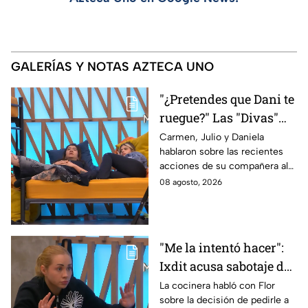
GALERÍAS Y NOTAS AZTECA UNO
"¿Pretendes que Dani te
ruegue?" Las "Divas"
lamentan el
Carmen, Julio y Daniela
hablaron sobre las recientes
comportamiento de
acciones de su compañera al
Michelle en MasterChef
interior del Mundo MasterChef
08 agosto, 2026
24/7
"Me la intentó hacer":
Ixdit acusa sabotaje de
Ramahá en la pasada
La cocinera habló con Flor
sobre la decisión de pedirle a
gala de salvación de