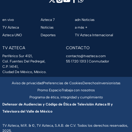
en vivo
Azteca 7
adn Noticias
TV Azteca
Noticias
a más +
Azteca UNO
Deportes
TV Azteca Internacional
TV AZTECA
CONTACTO
Periférico Sur 4121,
contacto@tvazteca.com
Col. Fuentes Del Pedregal,
55 1720 1313
| Conmutador
C.P. 14141,
Ciudad De México, México.
Aviso de privacidad
Preferencias de Cookies
Derechos
Inversionistas
Promo Espacio
Trabaja con nosotros
Programa de ética, integridad y cumplimiento
Defensor de Audiencias y Código de Ética de Televisión Azteca III y
Televisora del Valle de México
TV Azteca, M.R. & ©, TV Azteca, S.A.B. de C.V. Todos los derechos reservados,
2025.