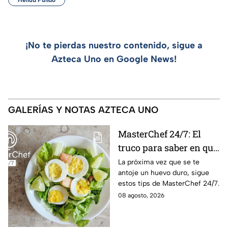
¡No te pierdas nuestro contenido, sigue a
Azteca Uno en Google News!
GALERÍAS Y NOTAS AZTECA UNO
MasterChef 24/7: El
truco para saber en qué
momento está listo un
La próxima vez que se te
antoje un huevo duro, sigue
huevo cocido
estos tips de MasterChef 24/7.
08 agosto, 2026