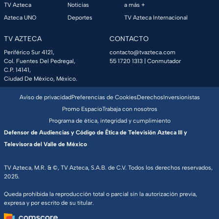
TV Azteca
Noticias
a más +
Azteca UNO
Deportes
TV Azteca Internacional
TV AZTECA
CONTACTO
Periférico Sur 4121,
contacto@tvazteca.com
Col. Fuentes Del Pedregal,
55 1720 1313
| Conmutador
C.P. 14141,
Ciudad De México, México.
Aviso de privacidad
Preferencias de Cookies
Derechos
Inversionistas
Promo Espacio
Trabaja con nosotros
Programa de ética, integridad y cumplimiento
Defensor de Audiencias y Código de Ética de Televisión Azteca III y
Televisora del Valle de México
TV Azteca, M.R. & ©, TV Azteca, S.A.B. de C.V. Todos los derechos reservados,
2025.
Queda prohibida la reproducción total o parcial sin la autorización previa,
expresa y por escrito de su titular.