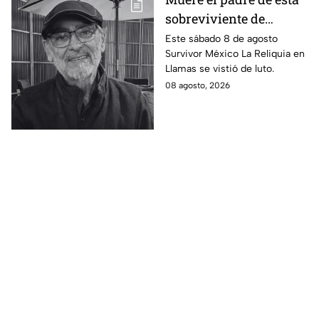
sobreviviente de
Survivor México La
Este sábado 8 de agosto
Survivor México La Reliquia en
Reliquia en Llamas
Llamas se vistió de luto.
08 agosto, 2026