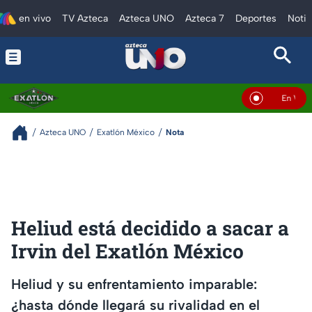
en vivo
TV Azteca
Azteca UNO
Azteca 7
Deportes
Notic
En Vivo
Azteca UNO
Exatlón México
Nota
Heliud está decidido a sacar a
Irvin del Exatlón México
Heliud y su enfrentamiento imparable:
¿hasta dónde llegará su rivalidad en el