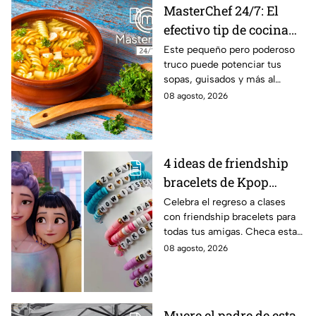
MasterChef 24/7: El
efectivo tip de cocina
de las abuelas para
Este pequeño pero poderoso
truco puede potenciar tus
darle sabor extra al
sopas, guisados y más al
caldillo
máximo.
08 agosto, 2026
4 ideas de friendship
bracelets de Kpop
Demon Hunters para
Celebra el regreso a clases
con friendship bracelets para
intercambiar con tus
todas tus amigas. Checa estas
mejores amigas este
4 ideas inspiradas en Kpop
08 agosto, 2026
regreso a clases
Demon Hunters que seguro les
encantará.
Muere el padre de esta