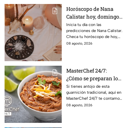
Horóscopo de Nana
Calistar hoy, domingo 9
de agosto: estos signos
Inicia tu día con las
predicciones de Nana Calistar.
tendrán ingresos extra
Checa tu horóscopo de hoy,
domingo 9 de agosto, y
08 agosto, 2026
conoce el mensaje de los
astros para los 12 signos.
MasterChef 24/7:
¿Cómo se preparan los
frijoles puercos estilo
Si tienes antojo de esta
guarnición tradicional, aquí en
Sonora?
MasterChef 24/7 te contamos
la receta.
08 agosto, 2026