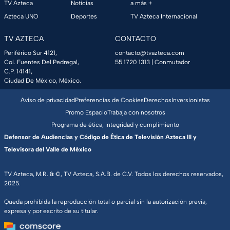
TV Azteca
Noticias
a más +
Azteca UNO
Deportes
TV Azteca Internacional
TV AZTECA
CONTACTO
Periférico Sur 4121,
contacto@tvazteca.com
Col. Fuentes Del Pedregal,
55 1720 1313
| Conmutador
C.P. 14141,
Ciudad De México, México.
Aviso de privacidad
Preferencias de Cookies
Derechos
Inversionistas
Promo Espacio
Trabaja con nosotros
Programa de ética, integridad y cumplimiento
Defensor de Audiencias y Código de Ética de Televisión Azteca III y
Televisora del Valle de México
TV Azteca, M.R. & ©, TV Azteca, S.A.B. de C.V. Todos los derechos reservados,
2025.
Queda prohibida la reproducción total o parcial sin la autorización previa,
expresa y por escrito de su titular.