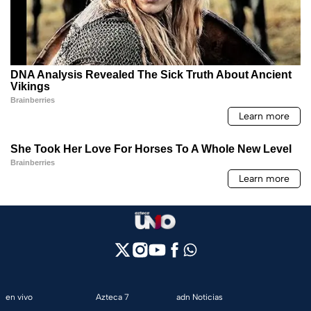
en vivo
Azteca 7
adn Noticias