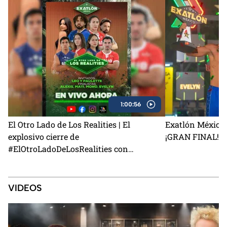
1:00:56
El Otro Lado de Los Realities | El
Exatlón México 
explosivo cierre de
¡GRAN FINAL!
#ElOtroLadoDeLosRealities con
finalistas de Exatlón México
VIDEOS