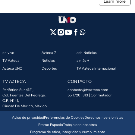
en vivo
Azteca 7
adn Noticias
TV Azteca
Noticias
a más +
Azteca UNO
Deportes
TV Azteca Internacional
TV AZTECA
CONTACTO
Periférico Sur 4121,
contacto@tvazteca.com
Col. Fuentes Del Pedregal,
55 1720 1313
| Conmutador
C.P. 14141,
Ciudad De México, México.
Aviso de privacidad
Preferencias de Cookies
Derechos
Inversionistas
Promo Espacio
Trabaja con nosotros
Programa de ética, integridad y cumplimiento