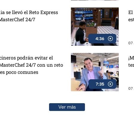
a se llevó el Reto Express
El
 MasterChef 24/7
es
4:36
07 
cineros podrán evitar el
¡M
MasterChef 24/7 con un reto
te
tes poco comunes
7:35
07 
Ver más