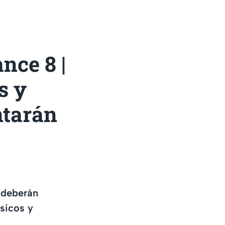
nce 8 |
s y
ntarán
 deberán
ísicos y