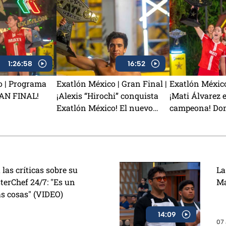
1:26:58
16:52
o | Programa
Exatlón México | Gran Final |
Exatlón México
RAN FINAL!
¡Alexis “Hirochi” conquista
¡Mati Álvarez e
Exatlón México! El nuevo
campeona! Domi
campeón de la Novena
conquista Exa
Temporada
las críticas sobre su
La
erChef 24/7: "Es un
Ma
s cosas" (VIDEO)
14:09
07 