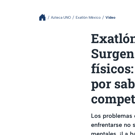
Azteca UNO
Exatlón México
Video
Exatlón
Surgen 
físicos
por sab
compet
Los problemas 
enfrentarse no s
mentales. ¡La b