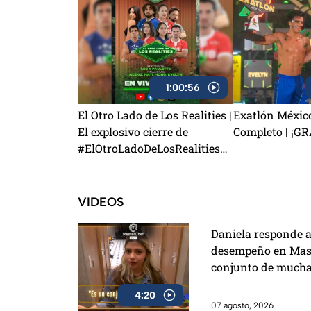
1:00:56
El Otro Lado de Los Realities |
Exatlón Méxic
El explosivo cierre de
Completo | ¡G
#ElOtroLadoDeLosRealities
con finalistas de Exatlón
México
VIDEOS
Daniela responde a 
desempeño en Mast
conjunto de mucha
4:20
07 agosto, 2026