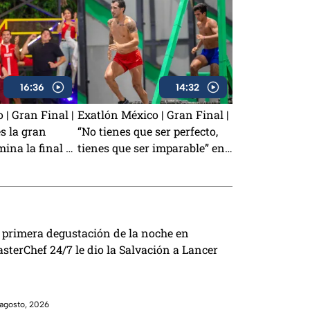
16:36
14:32
 | Gran Final |
Exatlón México | Gran Final |
s la gran
“No tienes que ser perfecto,
na la final y
tienes que ser imparable” en
tlón México
la gran final
 primera degustación de la noche en
sterChef 24/7 le dio la Salvación a Lancer
agosto, 2026