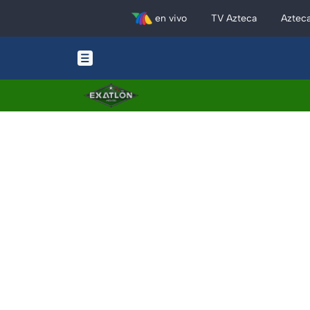
en vivo
TV Azteca
Aztec