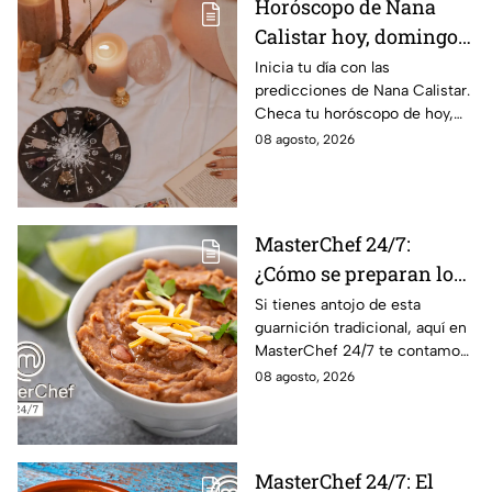
Horóscopo de Nana
Calistar hoy, domingo 9
de agosto: estos signos
Inicia tu día con las
predicciones de Nana Calistar.
tendrán ingresos extra
Checa tu horóscopo de hoy,
domingo 9 de agosto, y
08 agosto, 2026
conoce el mensaje de los
astros para los 12 signos.
MasterChef 24/7:
¿Cómo se preparan los
frijoles puercos estilo
Si tienes antojo de esta
guarnición tradicional, aquí en
Sonora?
MasterChef 24/7 te contamos
la receta.
08 agosto, 2026
MasterChef 24/7: El