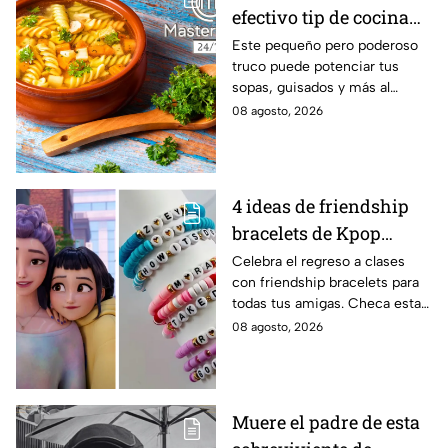
efectivo tip de cocina
de las abuelas para
Este pequeño pero poderoso
truco puede potenciar tus
darle sabor extra al
sopas, guisados y más al
caldillo
máximo.
08 agosto, 2026
4 ideas de friendship
bracelets de Kpop
Demon Hunters para
Celebra el regreso a clases
con friendship bracelets para
intercambiar con tus
todas tus amigas. Checa estas
mejores amigas este
4 ideas inspiradas en Kpop
08 agosto, 2026
regreso a clases
Demon Hunters que seguro les
encantará.
Muere el padre de esta