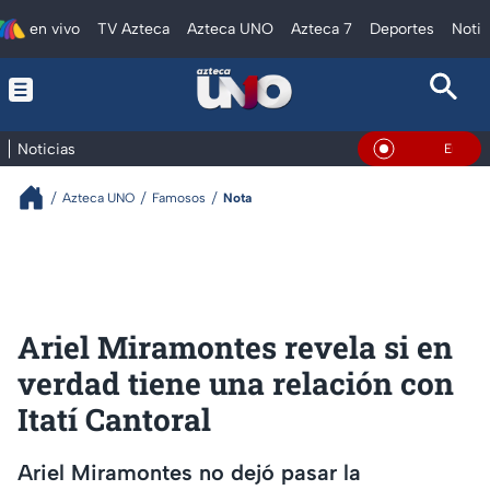
en vivo
TV Azteca
Azteca UNO
Azteca 7
Deportes
Notic
Noticias
En Vivo
Azteca UNO
Famosos
Nota
Ariel Miramontes revela si en
verdad tiene una relación con
Itatí Cantoral
Ariel Miramontes no dejó pasar la