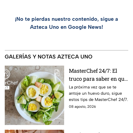
¡No te pierdas nuestro contenido, sigue a
Azteca Uno en Google News!
GALERÍAS Y NOTAS AZTECA UNO
MasterChef 24/7: El
truco para saber en qué
momento está listo un
La próxima vez que se te
antoje un huevo duro, sigue
huevo cocido
estos tips de MasterChef 24/7.
08 agosto, 2026