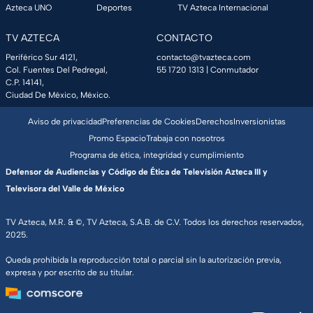
Azteca UNO
Deportes
TV Azteca Internacional
TV AZTECA
CONTACTO
Periférico Sur 4121,
contacto@tvazteca.com
Col. Fuentes Del Pedregal,
55 1720 1313
| Conmutador
C.P. 14141,
Ciudad De México, México.
Aviso de privacidad
Preferencias de Cookies
Derechos
Inversionistas
Promo Espacio
Trabaja con nosotros
Programa de ética, integridad y cumplimiento
Defensor de Audiencias y Código de Ética de Televisión Azteca III y
Televisora del Valle de México
TV Azteca, M.R. & ©, TV Azteca, S.A.B. de C.V. Todos los derechos reservados,
2025.
Queda prohibida la reproducción total o parcial sin la autorización previa,
expresa y por escrito de su titular.