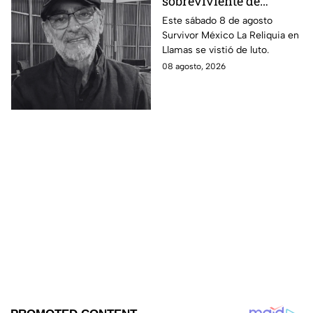
sobreviviente de
Survivor México La
Este sábado 8 de agosto
Survivor México La Reliquia en
Reliquia en Llamas
Llamas se vistió de luto.
08 agosto, 2026