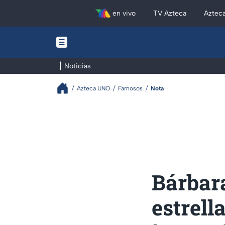
en vivo
TV Azteca
Aztec
Noticias
Azteca UNO
Famosos
Nota
Bárbara
estrell