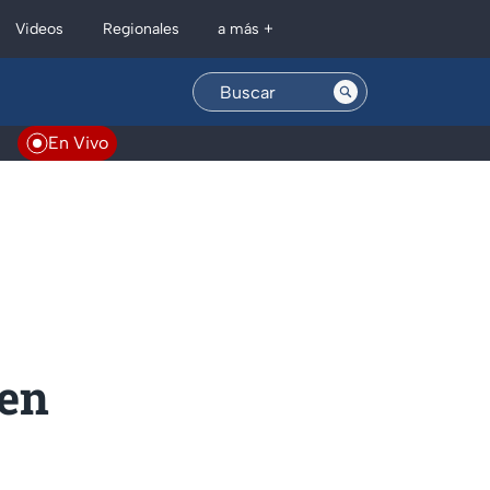
Regionales
Videos
a más +
En Vivo
 en