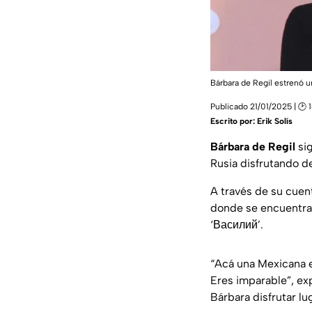
Bárbara de Regil estrenó u
Publicado 21/01/2025 | 🕑 
Escrito por:
Erik Solís
Bárbara de Regil
sig
Rusia disfrutando de
A través de su cuen
donde se encuentra 
‘Василий’.
“Acá una Mexicana en
Eres imparable”, ex
Bárbara disfrutar lu