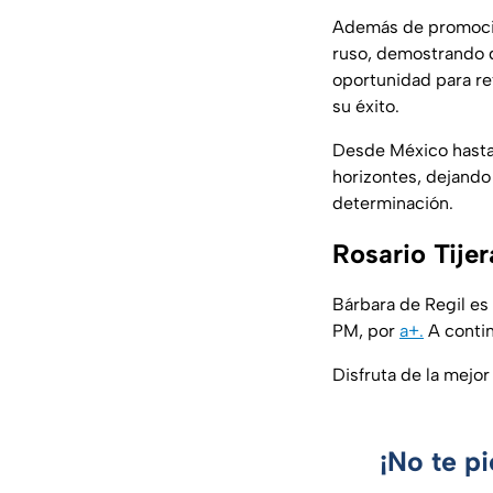
Además de promocion
ruso, demostrando q
oportunidad para re
su éxito.
Desde México hasta 
horizontes, dejando
determinación.
Rosario Tijer
Bárbara de Regil es 
PM, por
a+.
A contin
Disfruta de la mejo
¡No te p