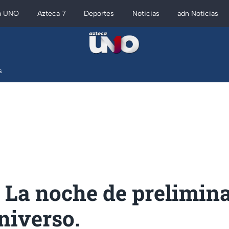
a UNO
Azteca 7
Deportes
Noticias
adn Noticias
s
 La noche de prelimina
niverso.