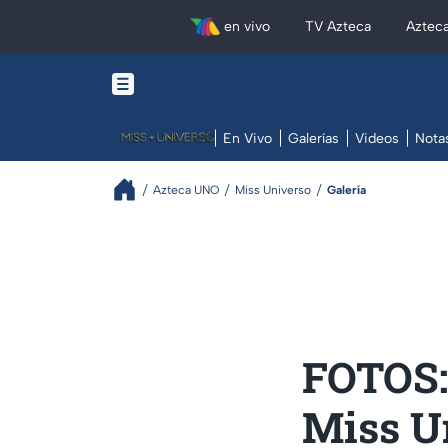
en vivo
TV Azteca
Aztec
En Vivo
Galerías
Videos
Nota
Azteca UNO
Miss Universo
Galería
FOTOS:
Miss U