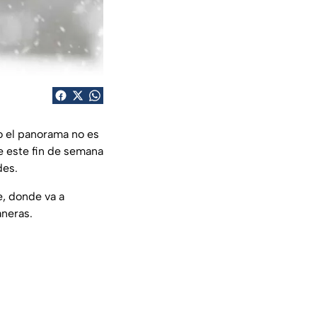
ro el panorama no es
e este fin de semana
des.
te, donde va a
aneras.