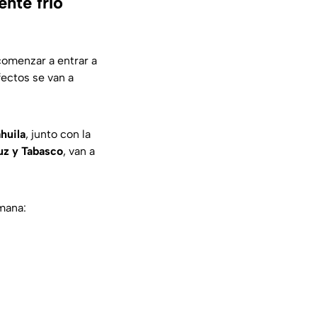
ente frío
comenzar a entrar a
fectos se van a
huila
, junto con la
uz y Tabasco
, van a
emana: