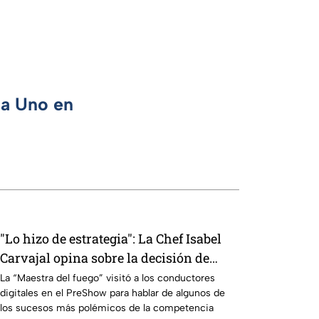
ca Uno en
"Lo hizo de estrategia": La Chef Isabel
Carvajal opina sobre la decisión de
Ramahá de subir a Daniela al balcón de
La “Maestra del fuego” visitó a los conductores
digitales en el PreShow para hablar de algunos de
MasterChef 24/7
los sucesos más polémicos de la competencia