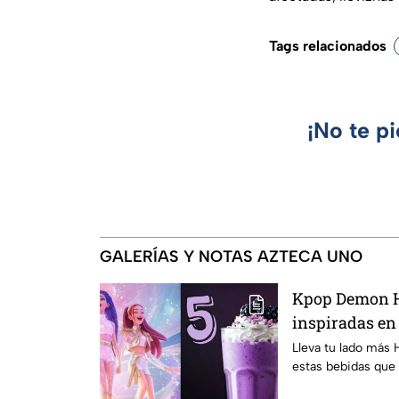
Tags relacionados
¡No te p
GALERÍAS Y NOTAS AZTECA UNO
Kpop Demon H
inspiradas en
para llevar a l
Lleva tu lado más 
estas bebidas que 
clases 2026; s