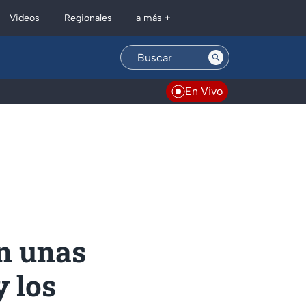
Regionales
Videos
a más +
En Vivo
en unas
y los