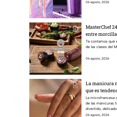
06 agosto, 2026
MasterChef 24/
entre morcill
Te contamos qué e
de las clases del
06 agosto, 2026
La manicura m
que es tenden
La microfrancesa 
de las manicuras f
divertido, delicad
elegancia.
06 agosto, 2026