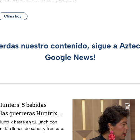
Clima hoy
ierdas nuestro contenido, sigue a Azte
Google News!
unters: 5 bebidas
 las guerreras Huntrix
a escuela este regreso a
Huntrix hasta en tu lunch con
están llenas de sabor y frescura.
on saludables y deliciosas