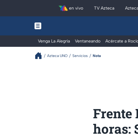
en vivo
TV Azteca
Aztec
Venga La Alegría
Ventaneando
Acércate a Rocí
Azteca UNO
Servicios
Nota
Frente 
horas: 