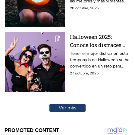
las mejores y más vibrantes
películas de terror para
28 octubre, 2025
disfrutar durante Halloween y
Día de Muertos.
Halloween 2025:
Conoce los disfraces
más originales para
Tener el mejor disfraz en esta
temporada de Halloween se ha
parejas
convertido en un reto para
miles de personas y parejas.
27 octubre, 2025
Ver más