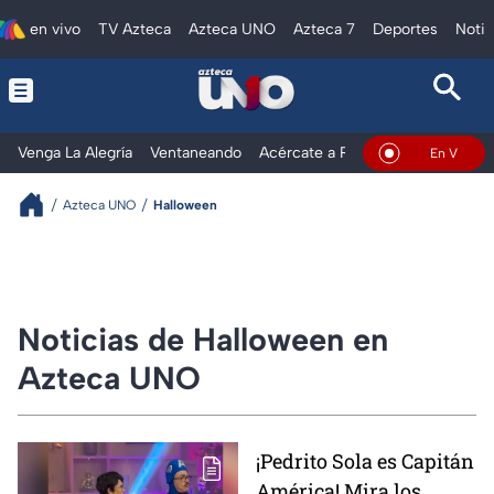
en vivo
TV Azteca
Azteca UNO
Azteca 7
Deportes
Notic
Venga La Alegría
Ventaneando
Acércate a Rocío
Al Extremo
En Vivo
Azteca UNO
Halloween
Noticias de Halloween en
Azteca UNO
¡Pedrito Sola es Capitán
América! Mira los