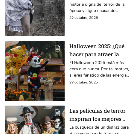
historia digna del terror de la
es la historia de terror
época y sigue causando
en vísperas de
sensaciones desfavorables en
29 octubre, 2025
Halloween
el entorno donde la trágica
historia sucedió.
Halloween 2025: ¿Qué
hacer para atraer la
buena energía y evitar
El Halloween 2025 está más
cera que nunca. Por tal motivo,
lo negativo?
si eres fanático de las energías
aquí conocerás algunos
29 octubre, 2025
rituales para atraer la buena
suerte.
Las películas de terror
inspiran los mejores
disfraces para
La búsqueda de un disfraz para
Halloween puede tornarse