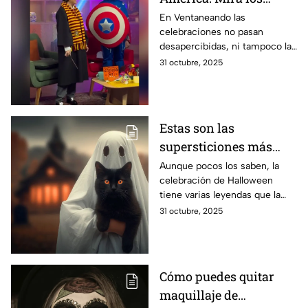
disfraces de Halloween
En Ventaneando las
celebraciones no pasan
que los conductores de
desapercibidas, ni tampoco la
Ventaneando lucieron
oportunidad de lucirse con
31 octubre, 2025
disfraces espectaculares. ¡Mira
a nuestros conductores!
Estas son las
supersticiones más
conocidas que existen
Aunque pocos los saben, la
celebración de Halloween
alrededor del
tiene varias leyendas que la
Halloween
rodean y que siguen pasando
31 octubre, 2025
de generación en generación.
Cómo puedes quitar
maquillaje de