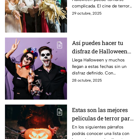
Halloween
complicada. El cine de terror
se convierte en una buena
29 octubre, 2025
fuente de inspiración.
Así puedes hacer tu
disfraz de Halloween
con lo que tienes en
Llega Halloween y muchos
llegan a estas fechas sin un
casa
disfraz definido. Con
elementos que de seguro
28 octubre, 2025
tienes en casa, puedes darle
forma a tu atuendo para
espantar.
Estas son las mejores
películas de terror para
ver en Halloween y Día
En los siguientes párrafos
podrás conocer una lista con
de Muertos