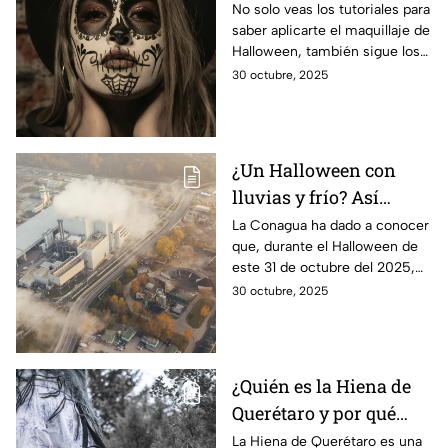
Halloween fácil, rápido
No solo veas los tutoriales para
saber aplicarte el maquillaje de
y de manera segura
Halloween, también sigue los
consejos correctos para
30 octubre, 2025
quitarlo de manera amigable
con tu piel.
¿Un Halloween con
lluvias y frío? Así
estará el clima en
La Conagua ha dado a conocer
que, durante el Halloween de
México hoy viernes 31
este 31 de octubre del 2025,
de octubre
habrá lluvias y frío en varios
30 octubre, 2025
estados de la República
México.
¿Quién es la Hiena de
Querétaro y por qué
mató a sus 3 hijos? Esta
La Hiena de Querétaro es una