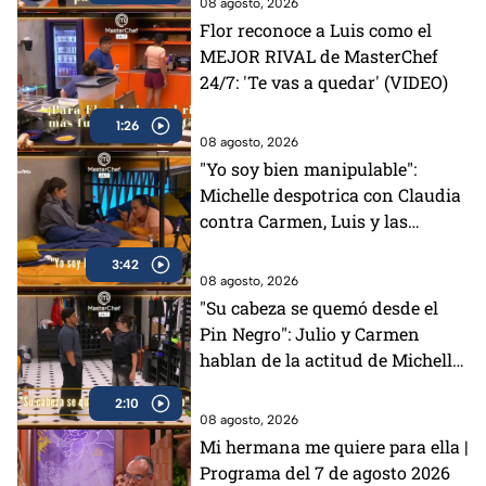
08 agosto, 2026
Flor reconoce a Luis como el
MEJOR RIVAL de MasterChef
24/7: 'Te vas a quedar' (VIDEO)
1:26
08 agosto, 2026
"Yo soy bien manipulable":
Michelle despotrica con Claudia
contra Carmen, Luis y las
"Divas" en MasterChef 24/7
3:42
(VIDEO)
08 agosto, 2026
"Su cabeza se quemó desde el
Pin Negro": Julio y Carmen
hablan de la actitud de Michelle
en MasterChef 24/7 (VIDEO)
2:10
08 agosto, 2026
Mi hermana me quiere para ella |
Programa del 7 de agosto 2026