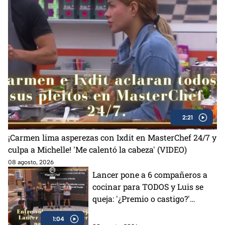
2:21
¡Carmen lima asperezas con Ixdit en MasterChef 24/7 y
culpa a Michelle! 'Me calentó la cabeza' (VIDEO)
08 agosto, 2026
Lancer pone a 6 compañeros a
cocinar para TODOS y Luis se
queja: '¿Premio o castigo?'
(VIDEO)
1:04