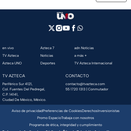
en vivo
Azteca 7
adn Noticias
TV Azteca
Noticias
a más +
Azteca UNO
Deportes
TV Azteca Internacional
TV AZTECA
CONTACTO
Periférico Sur 4121,
contacto@tvazteca.com
Col. Fuentes Del Pedregal,
55 1720 1313
| Conmutador
C.P. 14141,
Ciudad De México, México.
Aviso de privacidad
Preferencias de Cookies
Derechos
Inversionistas
Promo Espacio
Trabaja con nosotros
Programa de ética, integridad y cumplimiento