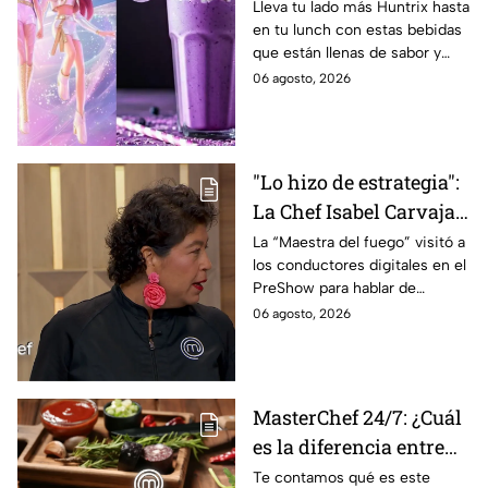
las guerreras Huntrix
Lleva tu lado más Huntrix hasta
en tu lunch con estas bebidas
para llevar a la escuela
que están llenas de sabor y
este regreso a clases
frescura.
06 agosto, 2026
2026; son saludables y
deliciosas
"Lo hizo de estrategia":
La Chef Isabel Carvajal
opina sobre la decisión
La “Maestra del fuego” visitó a
los conductores digitales en el
de Ramahá de subir a
PreShow para hablar de
Daniela al balcón de
algunos de los sucesos más
06 agosto, 2026
MasterChef 24/7
polémicos de la competencia
MasterChef 24/7: ¿Cuál
es la diferencia entre
morcilla y moronga?
Te contamos qué es este