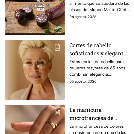
alimento que se apoderó de las
clases del Mundo MasterChef
24/7.
06 agosto, 2026
Cortes de cabello
sofisticados y elegantes
para mujeres mayores
Estos cortes de cabello para
mujeres mayores de 65 años
de 65 años
combinan elegancia,
comodidad y estilo, con
06 agosto, 2026
opciones que favorecen las
facciones y nunca pasan de
moda.
La manicura
microfrancesa de
colores que es
La microfrancesa de colores
se posiciona como una de las
tendencia