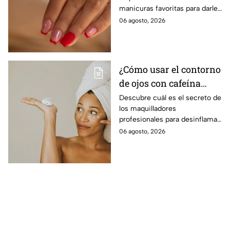
manicuras favoritas para darle
un toque divertido, delicado y
06 agosto, 2026
moderno a las uñas, sin perder
elegancia.
¿Cómo usar el contorno
de ojos con cafeína
para desinflamar
Descubre cuál es el secreto de
los maquilladores
párpados encapotados?
profesionales para desinflamar
los párpados encapotados con
06 agosto, 2026
una crema de contorno de
ojos con cafeína