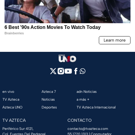
en vivo
Azteca 7
adn Noticias
TV Azteca
Noticias
a más +
Azteca UNO
Deportes
TV Azteca Internacional
TV AZTECA
CONTACTO
Periférico Sur 4121,
contacto@tvazteca.com
Col. Fuentes Del Pedregal,
55 1720 1313
| Conmutador