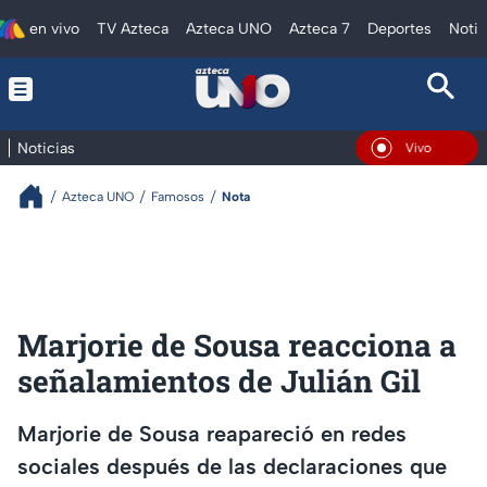
en vivo
TV Azteca
Azteca UNO
Azteca 7
Deportes
Notic
Noticias
En Vivo
Azteca UNO
Famosos
Nota
Marjorie de Sousa reacciona a
señalamientos de Julián Gil
Marjorie de Sousa reapareció en redes
sociales después de las declaraciones que