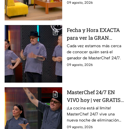
09 agosto, 2026
Fecha y Hora EXACTA
para ver la GRAN
FINAL de MasterChef
Cada vez estamos más cerca
de conocer quién será el
24/7
ganador de MasterChef 24/7.
09 agosto, 2026
MasterChef 24/7 EN
VIVO hoy | ver GRATIS
en línea la transmisión
¡La cocina está al límite!
MasterChef 24/7 vive una
del domingo de
nueva noche de eliminación
ELIMINACIÓN del 09 de
donde un cocinero tendrá que
09 agosto, 2026