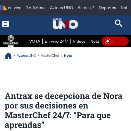
en vivo
TV Azteca
Azteca UNO
Azteca 7
Deportes
Notic
VOTA
En vivo 24/7
Videos
Notas
En vivo Pre
En Vi
Azteca UNO
MasterChef
Nota
Antrax se decepciona de Nora
por sus decisiones en
MasterChef 24/7: “Para que
aprendas”