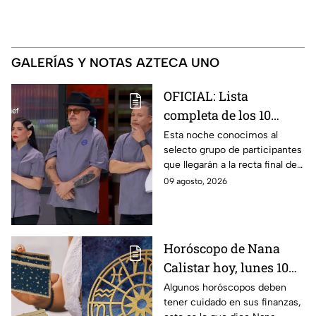
GALERÍAS Y NOTAS AZTECA UNO
OFICIAL: Lista
completa de los 10
mejores cocineros de
Esta noche conocimos al
selecto grupo de participantes
MasterChef 24/7 rumbo
que llegarán a la recta final de
a la Gran Final
MasterChef 24/7.
09 agosto, 2026
Horóscopo de Nana
Calistar hoy, lunes 10
de agosto para cada
Algunos horóscopos deben
tener cuidado en sus finanzas,
signo; deben tener