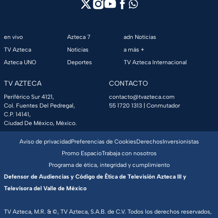
en vivo
Azteca 7
adn Noticias
TV Azteca
Noticias
a más +
Azteca UNO
Deportes
TV Azteca Internacional
TV AZTECA
CONTACTO
Periférico Sur 4121,
contacto@tvazteca.com
Col. Fuentes Del Pedregal,
55 1720 1313
| Conmutador
C.P. 14141,
Ciudad De México, México.
Aviso de privacidad
Preferencias de Cookies
Derechos
Inversionistas
Promo Espacio
Trabaja con nosotros
Programa de ética, integridad y cumplimiento
Defensor de Audiencias y Código de Ética de Televisión Azteca III y
Televisora del Valle de México
TV Azteca, M.R. & ©, TV Azteca, S.A.B. de C.V. Todos los derechos reservados,