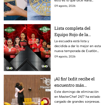
esto es lo que dice Nana
cuidado con sus
Calistar en sus predicciones
09 agosto, 2026
finanzas y evitar los
del 10 de agosto para los
gastos por impulso
signos zodiacales
Lista completa del
Equipo Rojo de la
décima Temporada de
La escuadra está lista y
decidida a dar lo mejor en esta
Exatlón México
nueva temporada de Exatlón
México.
09 agosto, 2026
¡Al fin! Ixdit recibe el
encuentro más
esperado en
Este domingo de eliminación
en MasterChef 24/7 ha estado
MasterChef 24/7 este
cargado de grandes sorpresas.
domingo 9 de agosto