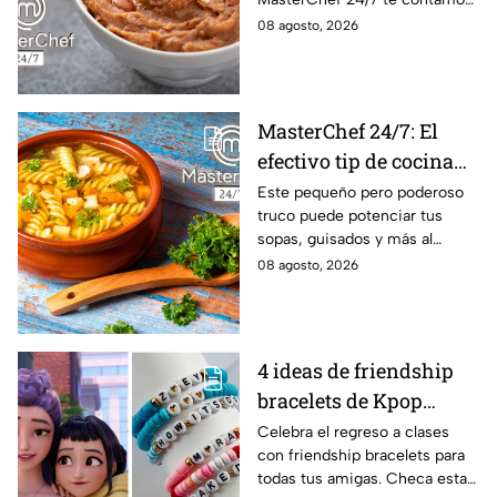
la receta.
08 agosto, 2026
MasterChef 24/7: El
efectivo tip de cocina
de las abuelas para
Este pequeño pero poderoso
truco puede potenciar tus
darle sabor extra al
sopas, guisados y más al
caldillo
máximo.
08 agosto, 2026
4 ideas de friendship
bracelets de Kpop
Demon Hunters para
Celebra el regreso a clases
con friendship bracelets para
intercambiar con tus
todas tus amigas. Checa estas
mejores amigas este