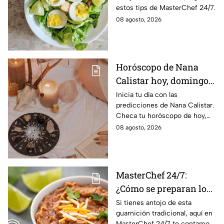
estos tips de MasterChef 24/7.
08 agosto, 2026
Horóscopo de Nana
Calistar hoy, domingo 9
de agosto: estos signos
Inicia tu día con las
predicciones de Nana Calistar.
tendrán ingresos extra
Checa tu horóscopo de hoy,
domingo 9 de agosto, y
08 agosto, 2026
conoce el mensaje de los
astros para los 12 signos.
MasterChef 24/7:
¿Cómo se preparan los
frijoles puercos estilo
Si tienes antojo de esta
guarnición tradicional, aquí en
Sonora?
MasterChef 24/7 te contamos