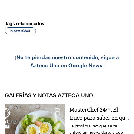
Tags relacionados
MasterChef
¡No te pierdas nuestro contenido, sigue a
Azteca Uno en Google News!
GALERÍAS Y NOTAS AZTECA UNO
MasterChef 24/7: El
truco para saber en qué
momento está listo un
La próxima vez que se te
antoje un huevo duro, sigue
huevo cocido