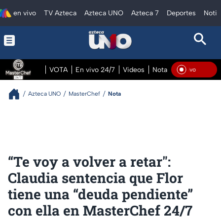
en vivo
TV Azteca
Azteca UNO
Azteca 7
Deportes
Notic
VOTA
En vivo 24/7
Videos
Notas
En vivo Pre
En V
Azteca UNO
MasterChef
Nota
“Te voy a volver a retar":
Claudia sentencia que Flor
tiene una “deuda pendiente”
con ella en MasterChef 24/7