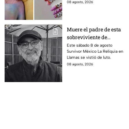
4 ideas inspiradas en Kpop
08 agosto, 2026
regreso a clases
Demon Hunters que seguro les
encantará.
Muere el padre de esta
sobreviviente de
Survivor México La
Este sábado 8 de agosto
Survivor México La Reliquia en
Reliquia en Llamas
Llamas se vistió de luto.
08 agosto, 2026