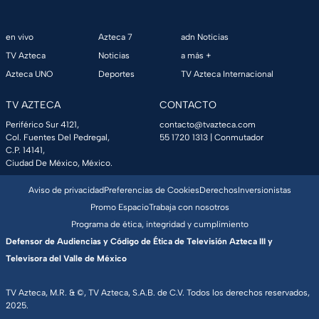
en vivo
Azteca 7
adn Noticias
TV Azteca
Noticias
a más +
Azteca UNO
Deportes
TV Azteca Internacional
TV AZTECA
CONTACTO
Periférico Sur 4121,
contacto@tvazteca.com
Col. Fuentes Del Pedregal,
55 1720 1313
| Conmutador
C.P. 14141,
Ciudad De México, México.
Aviso de privacidad
Preferencias de Cookies
Derechos
Inversionistas
Promo Espacio
Trabaja con nosotros
Programa de ética, integridad y cumplimiento
Defensor de Audiencias y Código de Ética de Televisión Azteca III y
Televisora del Valle de México
TV Azteca, M.R. & ©, TV Azteca, S.A.B. de C.V. Todos los derechos reservados,
2025.