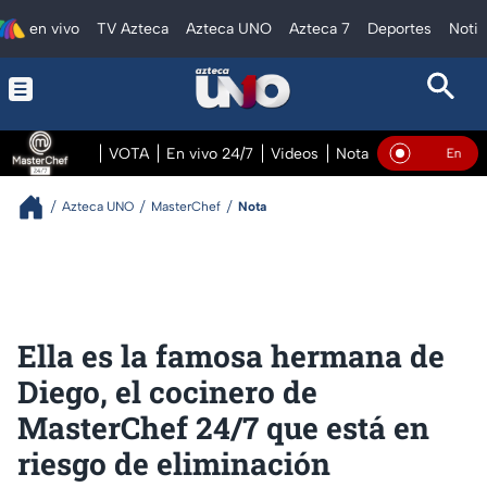
en vivo
TV Azteca
Azteca UNO
Azteca 7
Deportes
Notic
VOTA
En vivo 24/7
Videos
Notas
En vivo Pre
En Vivo
Azteca UNO
MasterChef
Nota
Ella es la famosa hermana de
Diego, el cocinero de
MasterChef 24/7 que está en
riesgo de eliminación