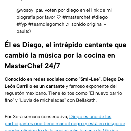
@yosoy_pau
voten por diego en el link de mi
biografía por favor 🤍
#masterchef
#diego
#fyp
#teamdiegomch
♬ sonido original -
paula:)
Él es Diego, el intrépido cantante que
cambió la música por la cocina en
MasterChef 24/7
Conocido en redes sociales como "Smi-Lee", Diego De
León Carrillo es un cantante
y famoso exponente del
reguetón mexicano. Tiene éxitos como "El nuevo barrio
fino" y "Lluvia de micheladas" con Bellakath.
Por 3era semana consecutiva,
Diego es uno de los
participantes que tiene mandil negro y está en riesgo de
quedar eliminado de la cocina más famosa de México
.