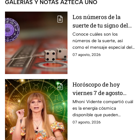
GALERÍAS Y NOTAS AZTECA UNO
Los números de la
suerte de tu signo del
zodíaco hoy viernes 7
Conoce cuáles son los
números de la suerte, así
de agosto
como el mensaje especial del
universo para cada uno de los
07 agosto, 2026
signos del zodíaco hoy viernes
7 de agosto
Horóscopo de hoy
viernes 7 de agosto
estas son las
Mhoni Vidente compartió cuál
es la energía cósmica
predicciones de Mhoni
disponible que pueden
Vidente
aprovechar las personas de los
07 agosto, 2026
distintos signos del zodiaco.
Estas son sus predicciones del