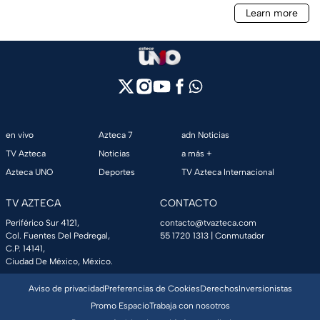
en vivo
Azteca 7
adn Noticias
TV Azteca
Noticias
a más +
Azteca UNO
Deportes
TV Azteca Internacional
TV AZTECA
CONTACTO
Periférico Sur 4121,
contacto@tvazteca.com
Col. Fuentes Del Pedregal,
55 1720 1313
| Conmutador
C.P. 14141,
Ciudad De México, México.
Aviso de privacidad
Preferencias de Cookies
Derechos
Inversionistas
Promo Espacio
Trabaja con nosotros