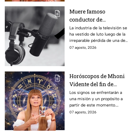
viernes 7 de agosto en temas
de salud, dinero y amor.
Muere famoso
conductor de
televisión; fue uno de
La industria de la televisión se
ha vestido de luto luego de la
los grandes referentes
irreparable pérdida de una de
de la pantalla chica y
las figuras más destacadas.
07 agosto, 2026
querido por miles de
generaciones
Horóscopos de Mhoni
Vidente del fin de
semana: predicciones
Los signos se enfrentarán a
una misión y un propósito a
en el amor, dinero,
partir de este momento.
salud y suerte en el
Algunos tendrán etapas de
07 agosto, 2026
portal del infinito
abundancia y crecimiento.