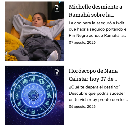
Michelle desmiente a
Ramahá sobre la
designación del Pin
La cocinera le aseguró a Ixdit
que habría seguido portando el
Negro a un integrante
Pin Negro aunque Ramahá la
de las "Divas" en
hubiera subido al balcón
07 agosto, 2026
MasterChef 24/7
Horóscopo de Nana
Calistar hoy 07 de
agosto; estos signos
¿Qué te depara el destino?
Descubre qué podría suceder
podrían dejar de estar
en tu vida muy pronto con los
solteros más pronto de
horóscopos de Nana Calistar;
06 agosto, 2026
lo que imaginan y
tendrás toda la información
recibir propuestas
para afrontar el futuro.
laborales