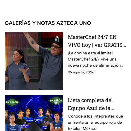
GALERÍAS Y NOTAS AZTECA UNO
MasterChef 24/7 EN
VIVO hoy | ver GRATIS
en línea la transmisión
¡La cocina está al límite!
MasterChef 24/7 vive una
del domingo de
nueva noche de eliminación
ELIMINACIÓN del 09 de
donde un cocinero tendrá que
09 agosto, 2026
agosto de la edición
despedirse de la competencia.
2026, a través de TV
Azteca UNO; resultado
online, gratis y por
Lista completa del
internet
Equipo Azul de la
décima Temporada de
Conoce a los integrantes que
enfrentarán al equipo rojo de
Exatlón México
Extalón México.