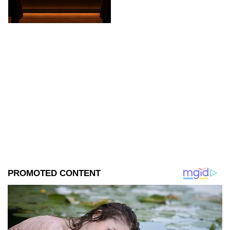
que quiere formar parte de los
10 mejores de esta edición.
¿Quién logrará sibrevivir al
reto de elimianción de hoy?.