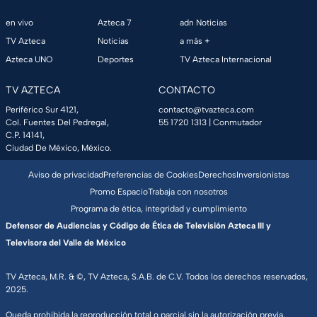
en vivo
Azteca 7
adn Noticias
TV Azteca
Noticias
a más +
Azteca UNO
Deportes
TV Azteca Internacional
TV AZTECA
CONTACTO
Periférico Sur 4121,
contacto@tvazteca.com
Col. Fuentes Del Pedregal,
55 1720 1313
| Conmutador
C.P. 14141,
Ciudad De México, México.
Aviso de privacidad
Preferencias de Cookies
Derechos
Inversionistas
Promo Espacio
Trabaja con nosotros
Programa de ética, integridad y cumplimiento
Defensor de Audiencias y Código de Ética de Televisión Azteca III y
Televisora del Valle de México
TV Azteca, M.R. & ©, TV Azteca, S.A.B. de C.V. Todos los derechos reservados,
2025.
Queda prohibida la reproducción total o parcial sin la autorización previa,