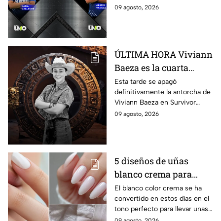
09 agosto, 2026
ÚLTIMA HORA Viviann
Baeza es la cuarta
ELIMINADA de
Esta tarde se apagó
definitivamente la antorcha de
Survivor México La
Viviann Baeza en Survivor
Reliquia en Llamas
México La Reliquia en Llamas.
09 agosto, 2026
5 diseños de uñas
blanco crema para
lucir en verano y darle
El blanco color crema se ha
convertido en estos días en el
a tus manos un toque
tono perfecto para llevar unas
sofisticado, elegante y
manos impecables, delicadas y
09 agosto, 2026