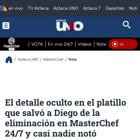
en vivo
TV Azteca
Azteca UNO
Azteca 7
Deportes
Notic
VOTA
En vivo 24/7
Videos
Notas
En vivo Pre
En V
Azteca UNO
MasterChef
Nota
El detalle oculto en el platillo
que salvó a Diego de la
eliminación en MasterChef
24/7 y casi nadie notó