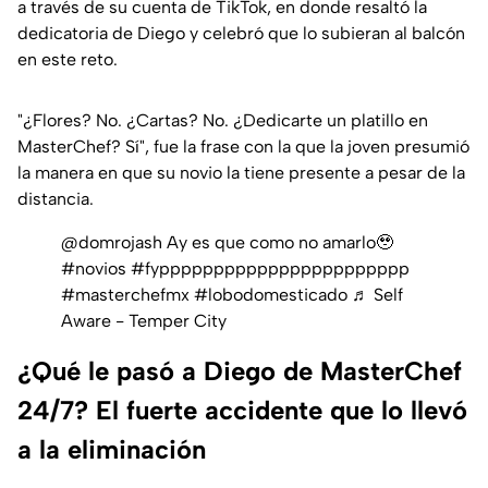
a través de su cuenta de TikTok, en donde resaltó la
dedicatoria de Diego y celebró que lo subieran al balcón
en este reto.
"¿Flores? No. ¿Cartas? No. ¿Dedicarte un platillo en
MasterChef? Sí", fue la frase con la que la joven presumió
la manera en que su novio la tiene presente a pesar de la
distancia.
@domrojash
Ay es que como no amarlo🥹
#novios
#fyppppppppppppppppppppppp
#masterchefmx
#lobodomesticado
♬ Self
Aware - Temper City
¿Qué le pasó a Diego de MasterChef
24/7? El fuerte accidente que lo llevó
a la eliminación