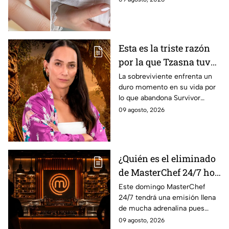
luminoso
elegantes durante los días más
cálidos.
Esta es la triste razón
por la que Tzasna tuvo
que dejar Survivor
La sobreviviente enfrenta un
duro momento en su vida por
México La Reliquia en
lo que abandona Survivor
Llamas
México La Reliquia en Llamas.
09 agosto, 2026
¿Quién es el eliminado
de MasterChef 24/7 hoy
9 de agosto 2026?
Este domingo MasterChef
24/7 tendrá una emisión llena
de mucha adrenalina pues
ningún cocinero quiero irse ya
09 agosto, 2026