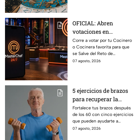
próximos días
OFICIAL: Abren
votaciones en
MasterChef 24/7 para
Corre a votar por tu Cocinero
o Cocinera favorita para que
que salves a un
se Salve del Reto de
Cocinero del Reto de
Eliminación de MasterChef
07 agosto, 2026
Eliminación de este
24/7 de este próximo
domingo
domingo.
5 ejercicios de brazos
para recuperar la
fuerza después de los
Fortalece tus brazos después
de los 60 con cinco ejercicios
60
que pueden ayudarte a
recuperar fuerza, movilidad y
07 agosto, 2026
seguridad en los movimientos