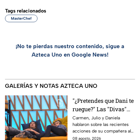
Tags relacionados
MasterChef
¡No te pierdas nuestro contenido, sigue a
Azteca Uno en Google News!
GALERÍAS Y NOTAS AZTECA UNO
"¿Pretendes que Dani te
ruegue?" Las "Divas"
lamentan el
Carmen, Julio y Daniela
hablaron sobre las recientes
comportamiento de
acciones de su compañera al
Michelle en MasterChef
interior del Mundo MasterChef
08 agosto, 2026