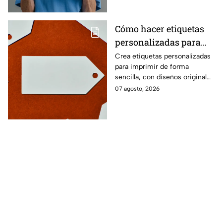
cotidianos.
Cómo hacer etiquetas
personalizadas para
imprimir
Crea etiquetas personalizadas
para imprimir de forma
sencilla, con diseños originales
y detalles adaptados a tus
07 agosto, 2026
gustos, eventos o proyectos.