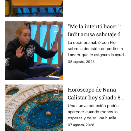
24/7
"Me la intentó hacer":
Ixdit acusa sabotaje de
Ramahá en la pasada
La cocinera habló con Flor
sobre la decisión de pedirle a
gala de salvación de
Lancer que le asignara la ayuda
MasterChef 24/7
de Ramahá y no la de Daniela
08 agosto, 2026
Horóscopo de Nana
Calistar hoy sábado 8
de agosto del 2026 para
Una nueva conexión podría
aparecer cuando menos lo
cada signo; una
esperas y dejar una huella
conexión inesperada
importante.
07 agosto, 2026
podría transformar tus