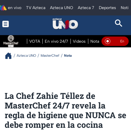
en vivo
TV Azteca
Azteca UNO
Azteca 7
Deportes
Notic
VOTA
En vivo 24/7
Videos
Notas
En vivo Pre
En Vivo
Azteca UNO
MasterChef
Nota
La Chef Zahie Téllez de
MasterChef 24/7 revela la
regla de higiene que NUNCA se
debe romper en la cocina