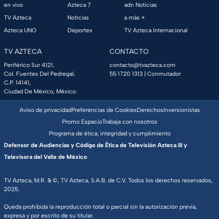
en vivo
Azteca 7
adn Noticias
TV Azteca
Noticias
a más +
Azteca UNO
Deportes
TV Azteca Internacional
TV AZTECA
CONTACTO
Periférico Sur 4121,
contacto@tvazteca.com
Col. Fuentes Del Pedregal,
55 1720 1313
| Conmutador
C.P. 14141,
Ciudad De México, México.
Aviso de privacidad
Preferencias de Cookies
Derechos
Inversionistas
Promo Espacio
Trabaja con nosotros
Programa de ética, integridad y cumplimiento
Defensor de Audiencias y Código de Ética de Televisión Azteca III y
Televisora del Valle de México
TV Azteca, M.R. & ©, TV Azteca, S.A.B. de C.V. Todos los derechos reservados,
2025.
Queda prohibida la reproducción total o parcial sin la autorización previa,
expresa y por escrito de su titular.