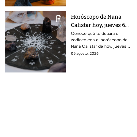
Horóscopo de Nana
Calistar hoy, jueves 6
de agosto: a estos
Conoce qué te depara el
zodiaco con el horóscopo de
signos se les abren las
Nana Calistar de hoy, jueves 6
puertas del dinero
de agosto. ¿Será dinero o
05 agosto, 2026
amor? ¡Sigue leyendo! Estas
son las predicciones.