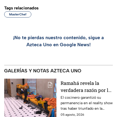
Tags relacionados
MasterChef
¡No te pierdas nuestro contenido, sigue a
Azteca Uno en Google News!
GALERÍAS Y NOTAS AZTECA UNO
Ramahá revela la
verdadera razón por la
que subió a Daniela al
El cocinero garantizó su
permanencia en el reality show
balcón de MasterChef
tras haber triunfado en la
24/7
pasada batalla por equipos
05 agosto, 2026