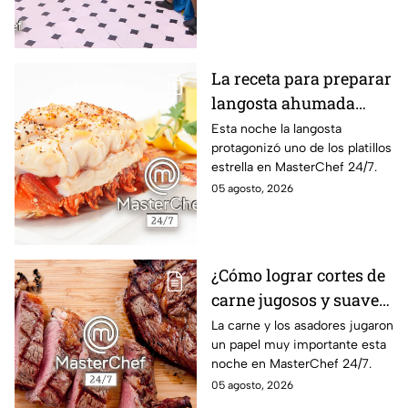
La receta para preparar
langosta ahumada
como en MasterChef
Esta noche la langosta
protagonizó uno de los platillos
24/7
estrella en MasterChef 24/7.
05 agosto, 2026
¿Cómo lograr cortes de
carne jugosos y suaves
al estilo MasterChef
La carne y los asadores jugaron
un papel muy importante esta
24/7?
noche en MasterChef 24/7.
05 agosto, 2026