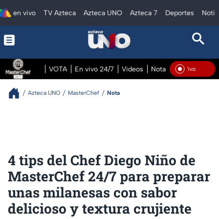
en vivo
TV Azteca
Azteca UNO
Azteca 7
Deportes
Notic
VOTA
En vivo 24/7
Videos
Notas
En vivo Pre
En Vivo
Azteca UNO
MasterChef
Nota
4 tips del Chef Diego Niño de
MasterChef 24/7 para preparar
unas milanesas con sabor
delicioso y textura crujiente