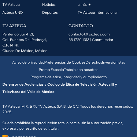
TV Azteca
Noticias
a más +
Azteca UNO
Deportes
TV Azteca Internacional
TV AZTECA
CONTACTO
Periférico Sur 4121,
contacto@tvazteca.com
Col. Fuentes Del Pedregal,
55 1720 1313
| Conmutador
C.P. 14141,
Ciudad De México, México.
Aviso de privacidad
Preferencias de Cookies
Derechos
Inversionistas
Promo Espacio
Trabaja con nosotros
Programa de ética, integridad y cumplimiento
Defensor de Audiencias y Código de Ética de Televisión Azteca III y
Televisora del Valle de México
TV Azteca, M.R. & ©, TV Azteca, S.A.B. de C.V. Todos los derechos reservados,
2025.
Queda prohibida la reproducción total o parcial sin la autorización previa,
expresa y por escrito de su titular.