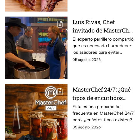
Luis Rivas, Chef
invitado de MasterChef
24/7 destaca la
El experto parrillero compartió
que es necesario humedecer
importancia del agua
los asadores para evitar
para la preparación de
accidentes
05 agosto, 2026
cualquier asado
MasterChef 24/7: ¿Qué
tipos de encurtidos
hay?
Esta es una preparación
frecuente en MasterChef 24/7
pero, ¿cuántos tipos existen?
05 agosto, 2026