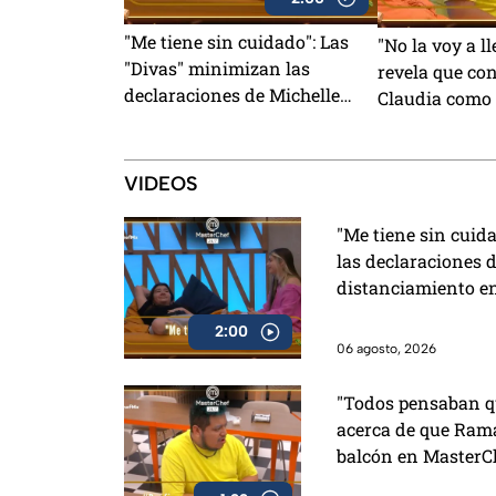
"Me tiene sin cuidado": Las
"No la voy a l
"Divas" minimizan las
revela que con
declaraciones de Michelle
Claudia como
sobre su distanciamiento en
para su salid
MasterChef 24/7 (VIDEO)
MasterChef (
VIDEOS
"Me tiene sin cuid
las declaraciones d
distanciamiento e
2:00
06 agosto, 2026
"Todos pensaban qu
acerca de que Rama
balcón en MasterC