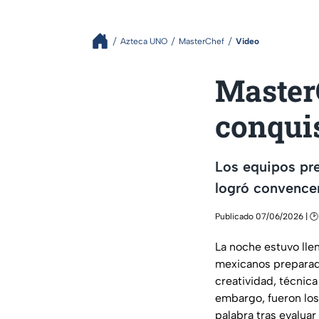
Azteca UNO
MasterChef
Video
MasterC
conquis
Los equipos pre
logró convencer
Publicado 07/06/2026 | 🕑 
La noche estuvo lle
mexicanos preparad
creatividad, técnica
embargo, fueron los
palabra tras evaluar