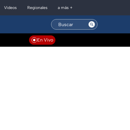
Regionales
Videos
a más +
En Vivo