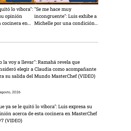
quitó lo víbora":
"Se me hace muy
su opinión
incongruente": Luis exhibe a
a cocinera en
Michelle por una condición
4/7 (VIDEO)
que le puso cuando tenía el
Pin Negro (VIDEO)
o la voy a llevar": Ramahá revela que
nsideró elegir a Claudia como acompañante
ra su salida del Mundo MasterChef (VIDEO)
agosto, 2026
ue ya se le quitó lo víbora": Luis expresa su
inión acerca de esta cocinera en MasterChef
/7 (VIDEO)