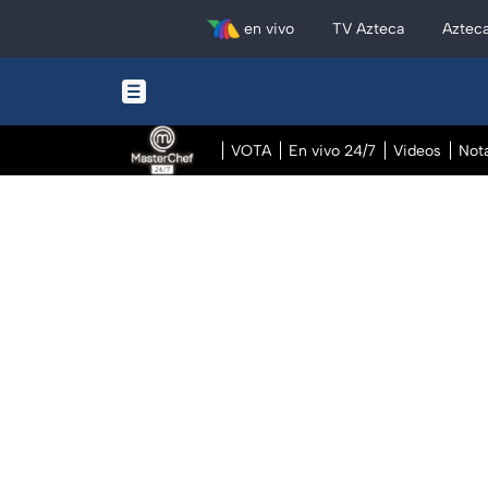
en vivo
TV Azteca
Aztec
VOTA
En vivo 24/7
Videos
Not