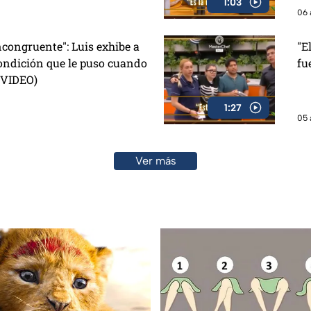
1:03
06 
congruente": Luis exhibe a
"E
ondición que le puso cuando
fu
 (VIDEO)
1:27
05 
Ver más