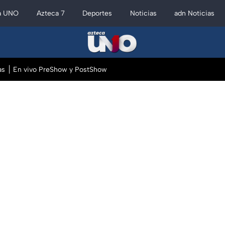
a UNO
Azteca 7
Deportes
Noticias
adn Noticias
as
En vivo PreShow y PostShow