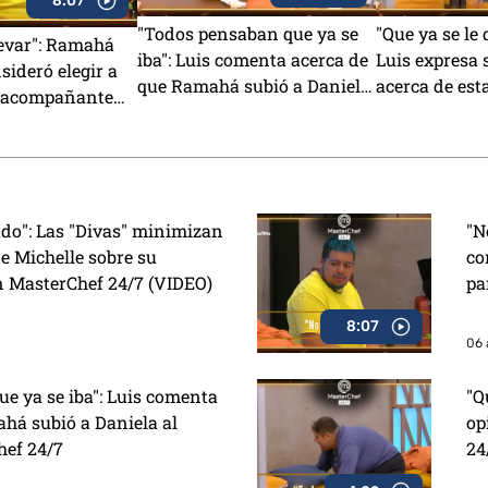
8:07
"Todos pensaban que ya se
"Que ya se le 
levar": Ramahá
iba": Luis comenta acerca de
Luis expresa 
sideró elegir a
que Ramahá subió a Daniela
acerca de est
 acompañante
al balcón en MasterChef
MasterChef 2
a del Mundo
24/7
VIDEO)
ado": Las "Divas" minimizan
"N
e Michelle sobre su
co
n MasterChef 24/7 (VIDEO)
pa
8:07
06 
e ya se iba": Luis comenta
"Q
há subió a Daniela al
op
hef 24/7
24