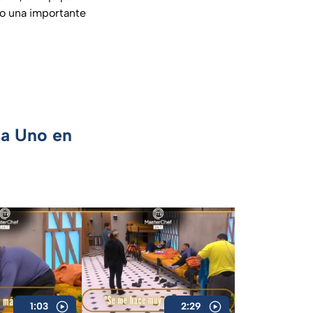
do una importante
ca Uno en
1:03
2:29