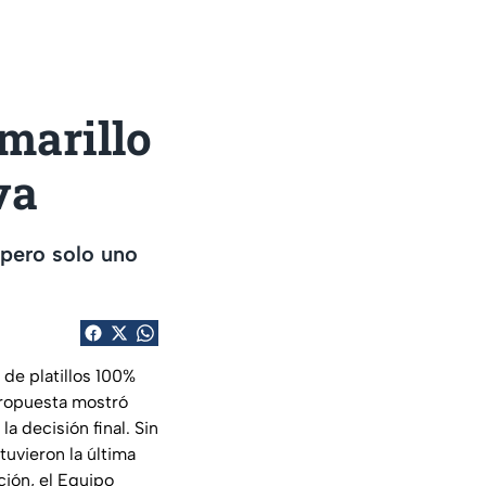
marillo
va
 pero solo uno
de platillos 100%
propuesta mostró
a decisión final. Sin
uvieron la última
ción, el Equipo