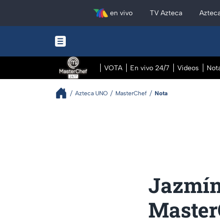
en vivo
TV Azteca
Aztec
VOTA
En vivo 24/7
Videos
Not
Azteca UNO
MasterChef
Nota
Jazmín
MasterC