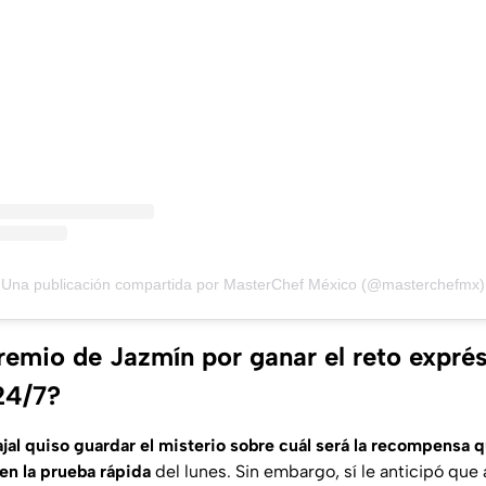
Una publicación compartida por MasterChef México (@masterchefmx)
premio de Jazmín por ganar el reto expré
24/7?
ajal quiso guardar el misterio sobre cuál será la recompensa 
 en la prueba rápida
del lunes. Sin embargo, sí le anticipó que a