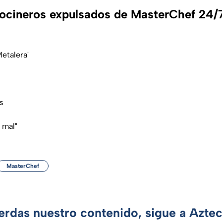
cineros expulsados de MasterChef 24/7
Metalera"
s
 mal"
MasterChef
ierdas nuestro contenido, sigue a Azte