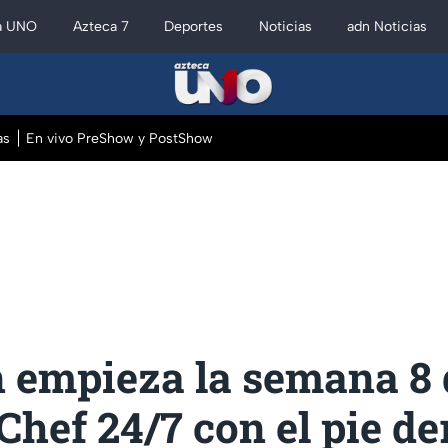
a UNO
Azteca 7
Deportes
Noticias
adn Noticias
as
En vivo PreShow y PostShow
 empieza la semana 8 
hef 24/7 con el pie de