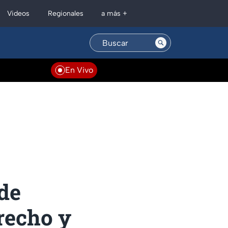
Regionales
Videos
a más +
En Vivo
de
recho y