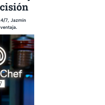
ecisión
24/7, Jazmín
ventaja.