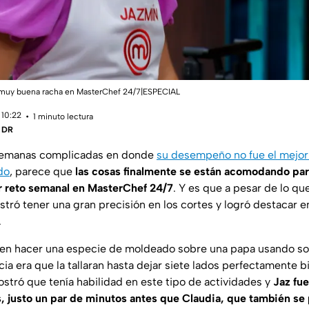
 muy buena racha en MasterChef 24/7|ESPECIAL
 10:22
1 minuto lectura
| DR
semanas complicadas en donde
su desempeño no fue el mejor 
do
, parece que
las cosas finalmente se están acomodando para
r reto semanal en MasterChef 24/7
. Y es que a pesar de lo qu
tró tener una gran precisión en los cortes y logró destacar en
.
a en hacer una especie de moldeado sobre una papa usando s
cia era que la tallaran hasta dejar siete lados perfectamente 
tró que tenía habilidad en este tipo de actividades y
Jaz fue
s, justo un par de minutos antes que Claudia, que también se