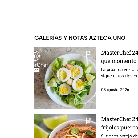
GALERÍAS Y NOTAS AZTECA UNO
MasterChef 24/
qué momento e
cocido
La próxima vez que
sigue estos tips d
08 agosto, 2026
MasterChef 24
frijoles puerc
Si tienes antojo de