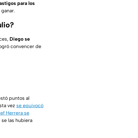
astigos para los
 ganar.
ulio?
eces,
Diego se
 logró convencer de
estó puntos al
esta vez
se equivocó
hef Herrera se
se las hubiera