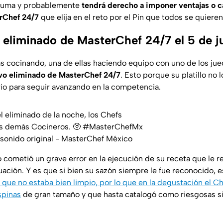
suma y probablemente
tendrá derecho a imponer ventajas o c
rChef 24/7
que elija en el reto por el Pin que todos se quieren
 eliminado de MasterChef 24/7 el 5 de j
s cocinando, una de ellas haciendo equipo con uno de los ju
avo eliminado de MasterChef 24/7
. Esto porque su platillo no
rio para seguir avanzando en la competencia.
l eliminado de la noche, los Chefs
los demás Cocineros. 🥺
#MasterChefMx
sonido original - MasterChef México
 cometió un grave error en la ejecución de su receta que le r
ación. Y es que si bien su sazón siempre le fue reconocido, 
 que no estaba bien limpio, por lo que en la degustación el C
spinas
de gran tamaño y que hasta catalogó como riesgosas si 