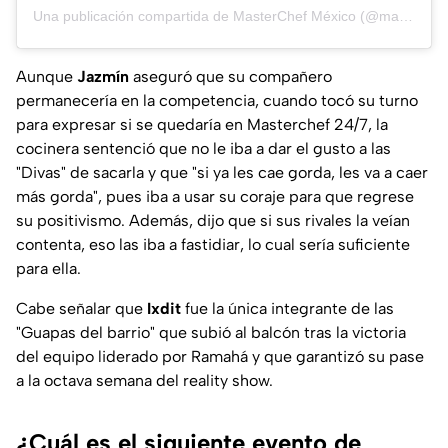
Una publicación compartida de MasterChef México (@masterchefmx)
Aunque
Jazmín
aseguró que su compañero
permanecería en la competencia, cuando tocó su turno
para expresar si se quedaría en Masterchef 24/7, la
cocinera sentenció que no le iba a dar el gusto a las
"Divas" de sacarla y que "si ya les cae gorda, les va a caer
más gorda", pues iba a usar su coraje para que regrese
su positivismo. Además, dijo que si sus rivales la veían
contenta, eso las iba a fastidiar, lo cual sería suficiente
para ella.
Cabe señalar que
Ixdit
fue la única integrante de las
"Guapas del barrio" que subió al balcón tras la victoria
del equipo liderado por Ramahá y que garantizó su pase
a la octava semana del reality show.
¿Cuál es el siguiente evento de