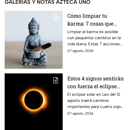
GALERÍAS Y NOTAS AZTECA UNO
Cómo limpiar tu
karma: 7 cosas que
debes hacer desde
Limpiar el karma es posible
con pequeños cambios en la
ahora
vida diaria. Estas 7 acciones
pueden ayudarte a soltar lo
07 agosto, 2026
negativo y atraer energía
positiva.
Estos 4 signos sentirán
con fuerza el eclipse
solar del 12 de agosto
El eclipse solar en Leo del 12
agosto traerá cambios
importantes para cuatro signos
del zodiaco, que podrían
07 agosto, 2026
comenzar una nueva etapa en
sus vidas.