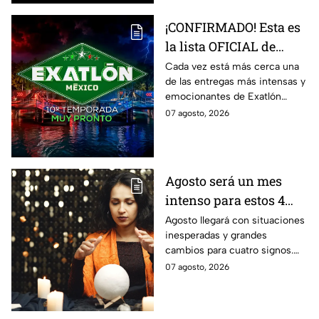
¡CONFIRMADO! Esta es
la lista OFICIAL de
todos los atletas que
Cada vez está más cerca una
de las entregas más intensas y
estarán en la décima
emocionantes de Exatlón
temporada de Exatlón
México.
07 agosto, 2026
México
Agosto será un mes
intenso para estos 4
signos del zodiaco
Agosto llegará con situaciones
inesperadas y grandes
cambios para cuatro signos.
Aunque el mes será intenso,
07 agosto, 2026
cada experiencia tendrá una
razón de ser.