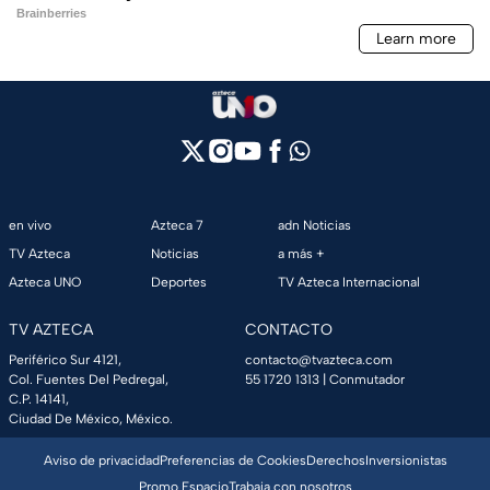
en vivo
Azteca 7
adn Noticias
TV Azteca
Noticias
a más +
Azteca UNO
Deportes
TV Azteca Internacional
TV AZTECA
CONTACTO
Periférico Sur 4121,
contacto@tvazteca.com
Col. Fuentes Del Pedregal,
55 1720 1313
| Conmutador
C.P. 14141,
Ciudad De México, México.
Aviso de privacidad
Preferencias de Cookies
Derechos
Inversionistas
Promo Espacio
Trabaja con nosotros