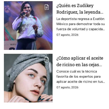
¿Quién es Zudikey
Rodríguez, la leyenda
Roja que regresa en la
La deportista regresa a Exatlón
México para demostrar toda su
décima temporada de
fuerza de voluntad y capacidad
Exatlón México?
física y mental.
07 agosto, 2026
¿Cómo aplicar el aceite
de ricino en las cejas
correctamente sin
Conoce cuál es la técnica
favorita de los expertos para
obstruir los poros de la
aplicar aceite de ricino en tus
piel?
cejas y hacerlas mpás tupidas
07 agosto, 2026
sin dañar tu piel u obstruir los
poros