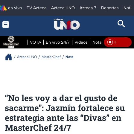
en vivo
TV Azteca
Azteca UNO
Azteca 7
Deportes
Notic
VOTA
En vivo 24/7
Videos
Notas
En vivo Pre
En Vi
Azteca UNO
MasterChef
Nota
“No les voy a dar el gusto de
sacarme": Jazmín fortalece su
estrategia ante las “Divas” en
MasterChef 24/7