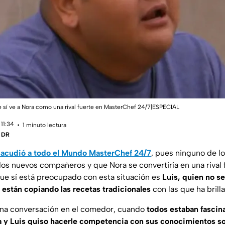
e sí ve a Nora como una rival fuerte en MasterChef 24/7|ESPECIAL
11:34
1 minuto lectura
| DR
 sacudió a todo el Mundo MasterChef 24/7
, pues ninguno de lo
dos nuevos compañeros y que Nora se convertiría en una rival f
ue sí está preocupado con esta situación es
Luis, quien no s
e están copiando las recetas tradicionales
con las que ha brill
 una conversación en el comedor, cuando
todos estaban fasci
ra y Luis quiso hacerle competencia con sus conocimientos s