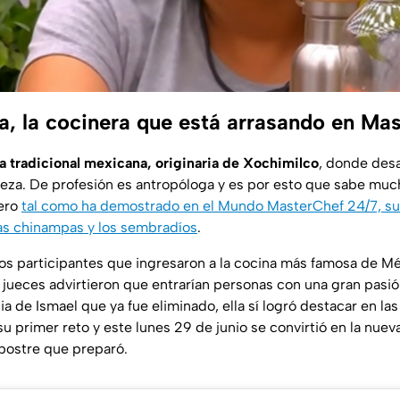
a, la cocinera que está arrasando en Ma
a tradicional mexicana, originaria de Xochimilco
, donde desa
raleza. De profesión es antropóloga y es por esto que sabe mu
pero
tal como ha demostrado en el Mundo MasterChef 24/7, su 
as chinampas y los sembradíos
.
 dos participantes que ingresaron a la cocina más famosa de M
 jueces advirtieron que entrarían personas con una gran pasió
a de Ismael que ya fue eliminado, ella sí logró destacar en la
su primer reto y este lunes 29 de junio se convirtió en la nuev
 postre que preparó.