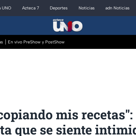
a UNO
Azteca 7
Deportes
Noticias
adn Noticias
as
En vivo PreShow y PostShow
copiando mis recetas":
ta que se siente intim