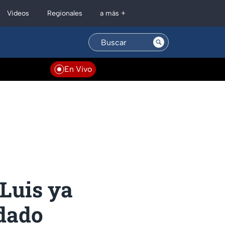
Regionales
Videos
a más +
En Vivo
 Luis ya
idado