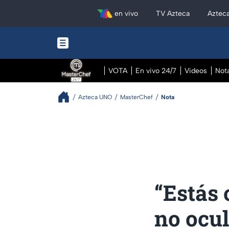
en vivo
TV Azteca
Aztec
VOTA
En vivo 24/7
Videos
Not
Azteca UNO
MasterChef
Nota
“Estás 
no ocul