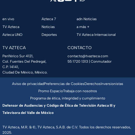
en vivo
Azteca 7
adn Noticias
TV Azteca
Noticias
a más +
Azteca UNO
Deportes
TV Azteca Internacional
TV AZTECA
CONTACTO
Periférico Sur 4121,
contacto@tvazteca.com
Col. Fuentes Del Pedregal,
55 1720 1313
| Conmutador
C.P. 14141,
Ciudad De México, México.
Aviso de privacidad
Preferencias de Cookies
Derechos
Inversionistas
Promo Espacio
Trabaja con nosotros
Programa de ética, integridad y cumplimiento
Defensor de Audiencias y Código de Ética de Televisión Azteca III y
Televisora del Valle de México
TV Azteca, M.R. & ©, TV Azteca, S.A.B. de C.V. Todos los derechos reservados,
2025.