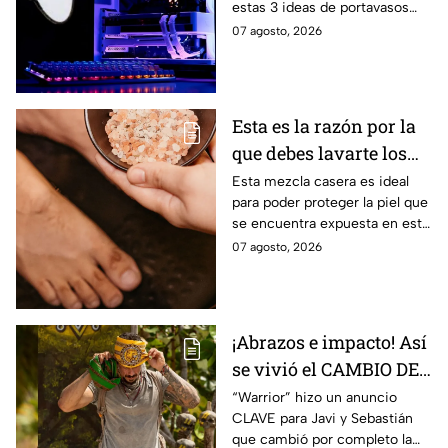
estas 3 ideas de portavasos
escritorio con
creativos paso a paso.
07 agosto, 2026
portavasos inspirados
en videojuegos
Esta es la razón por la
que debes lavarte los
pies con sal y aceite de
Esta mezcla casera es ideal
para poder proteger la piel que
oliva
se encuentra expuesta en esta
época.
07 agosto, 2026
¡Abrazos e impacto! Así
se vivió el CAMBIO DE
LÍDER en las tribus de
“Warrior” hizo un anuncio
CLAVE para Javi y Sebastián
Survivor México La
que cambió por completo la