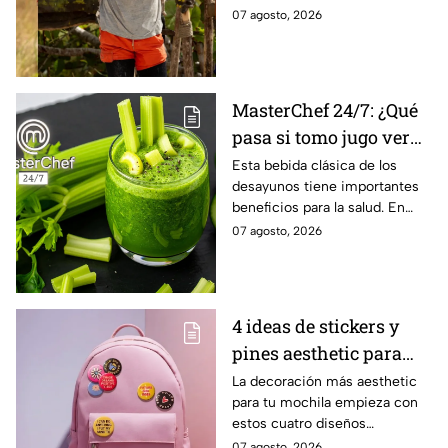
Reliquia en Llamas
dinámica de la competencia
07 agosto, 2026
MasterChef 24/7: ¿Qué
pasa si tomo jugo verde
todos los días?
Esta bebida clásica de los
desayunos tiene importantes
beneficios para la salud. En
MasterChef 24/7 te los
07 agosto, 2026
explicamos.
4 ideas de stickers y
pines aesthetic para
decorar la mochila
La decoración más aesthetic
para tu mochila empieza con
antes del regreso a
estos cuatro diseños
clases
irresistibles. Conoce el paso a
07 agosto, 2026