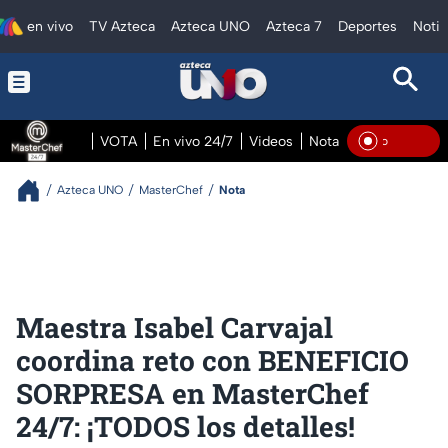
en vivo
TV Azteca
Azteca UNO
Azteca 7
Deportes
Notic
VOTA
En vivo 24/7
Videos
Notas
En vivo Pre
En Vi
Azteca UNO
MasterChef
Nota
Maestra Isabel Carvajal
coordina reto con BENEFICIO
SORPRESA en MasterChef
24/7: ¡TODOS los detalles!