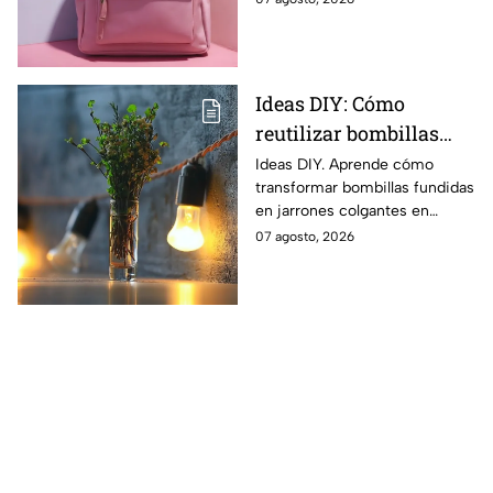
paso para poder lograrlos
Ideas DIY: Cómo
reutilizar bombillas
fundidas y alambre
Ideas DIY. Aprende cómo
transformar bombillas fundidas
galvanizado para hacer
en jarrones colgantes en
jarrones en miniatura
miniatura.
07 agosto, 2026