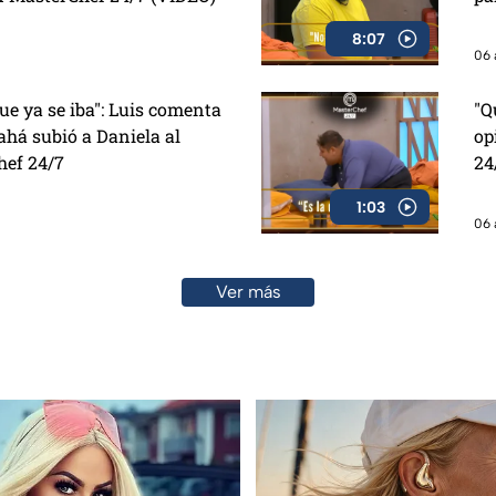
8:07
06 
e ya se iba": Luis comenta
"Q
há subió a Daniela al
op
hef 24/7
24
1:03
06 
Ver más