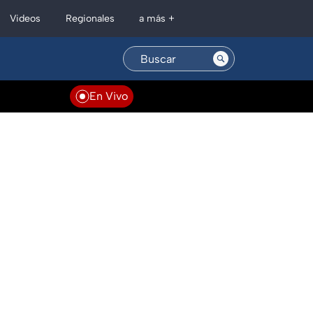
Regionales
Videos
a más +
En Vivo