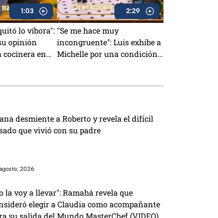
1:03
2:29
quitó lo víbora":
"Se me hace muy
su opinión
incongruente": Luis exhibe a
a cocinera en
Michelle por una condición
4/7 (VIDEO)
que le puso cuando tenía el
Pin Negro (VIDEO)
ana desmiente a Roberto y revela el difícil
sado que vivió con su padre
agosto, 2026
o la voy a llevar": Ramahá revela que
nsideró elegir a Claudia como acompañante
ra su salida del Mundo MasterChef (VIDEO)