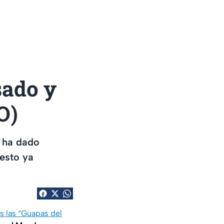
sado y
O)
 ha dado
 esto ya
s las “Guapas del