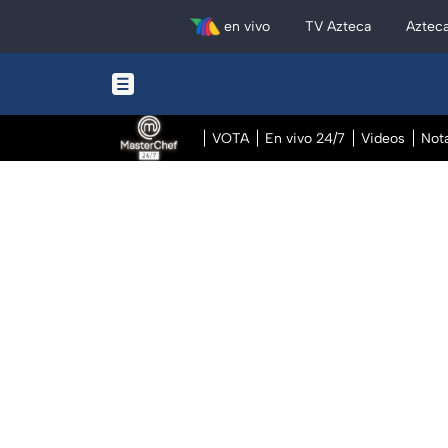
en vivo
TV Azteca
Aztec
VOTA
En vivo 24/7
Videos
Not