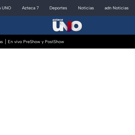
a UNO
Azteca 7
Deportes
Noticias
adn Noticias
as
En vivo PreShow y PostShow