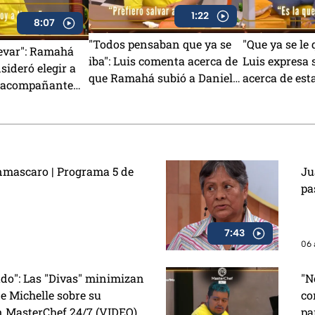
1:22
8:07
"Todos pensaban que ya se
"Que ya se le 
levar": Ramahá
iba": Luis comenta acerca de
Luis expresa 
sideró elegir a
que Ramahá subió a Daniela
acerca de est
 acompañante
al balcón en MasterChef
MasterChef 2
a del Mundo
24/7
VIDEO)
nmascaro | Programa 5 de
Ju
pa
7:43
06 
ado": Las "Divas" minimizan
"N
e Michelle sobre su
co
n MasterChef 24/7 (VIDEO)
pa