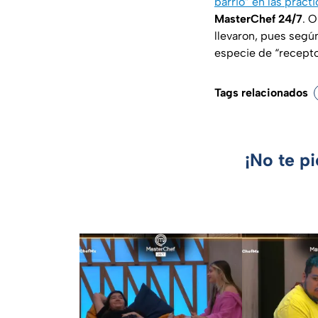
barrio” en las práct
MasterChef 24/7
. O
llevaron, pues segú
especie de “recepto
Tags relacionados
¡No te p