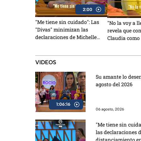
2:00
"Me tiene sin cuidado": Las
"No la voy a l
"Divas" minimizan las
revela que con
declaraciones de Michelle
Claudia como
sobre su distanciamiento en
para su salid
MasterChef 24/7 (VIDEO)
MasterChef (
VIDEOS
Su amante lo dese
agosto del 2026
1:06:16
06 agosto, 2026
"Me tiene sin cuid
las declaraciones d
distanciamiento e