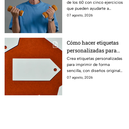
de los 60 con cinco ejercicios
60
que pueden ayudarte a
recuperar fuerza, movilidad y
07 agosto, 2026
seguridad en los movimientos
cotidianos.
Cómo hacer etiquetas
personalizadas para
imprimir
Crea etiquetas personalizadas
para imprimir de forma
sencilla, con diseños originales
y detalles adaptados a tus
07 agosto, 2026
gustos, eventos o proyectos.