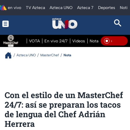
en vivo
TV Azteca
Azteca UNO
Azteca 7
Deportes
Notic
VOTA
En vivo 24/7
Videos
Notas
En vivo Pre
En Vivo
Azteca UNO
MasterChef
Nota
Con el estilo de un MasterChef
24/7: así se preparan los tacos
de lengua del Chef Adrián
Herrera