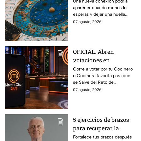
de agosto del 2026 para
Una nueva conexión podría
aparecer cuando menos lo
cada signo; una
esperas y dejar una huella
conexión inesperada
importante.
07 agosto, 2026
podría transformar tus
próximos días
OFICIAL: Abren
votaciones en
MasterChef 24/7 para
Corre a votar por tu Cocinero
o Cocinera favorita para que
que salves a un
se Salve del Reto de
Cocinero del Reto de
Eliminación de MasterChef
07 agosto, 2026
Eliminación de este
24/7 de este próximo
domingo
domingo.
5 ejercicios de brazos
para recuperar la
fuerza después de los
Fortalece tus brazos después