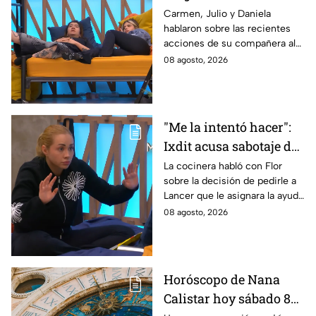
lamentan el
Carmen, Julio y Daniela
hablaron sobre las recientes
comportamiento de
acciones de su compañera al
Michelle en MasterChef
interior del Mundo MasterChef
08 agosto, 2026
24/7
"Me la intentó hacer":
Ixdit acusa sabotaje de
Ramahá en la pasada
La cocinera habló con Flor
sobre la decisión de pedirle a
gala de salvación de
Lancer que le asignara la ayuda
MasterChef 24/7
de Ramahá y no la de Daniela
08 agosto, 2026
Horóscopo de Nana
Calistar hoy sábado 8