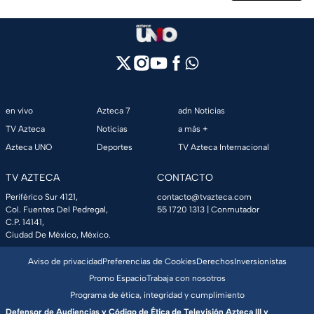
en vivo
Azteca 7
adn Noticias
TV Azteca
Noticias
a más +
Azteca UNO
Deportes
TV Azteca Internacional
TV AZTECA
CONTACTO
Periférico Sur 4121,
contacto@tvazteca.com
Col. Fuentes Del Pedregal,
55 1720 1313
| Conmutador
C.P. 14141,
Ciudad De México, México.
Aviso de privacidad
Preferencias de Cookies
Derechos
Inversionistas
Promo Espacio
Trabaja con nosotros
Programa de ética, integridad y cumplimiento
Defensor de Audiencias y Código de Ética de Televisión Azteca III y